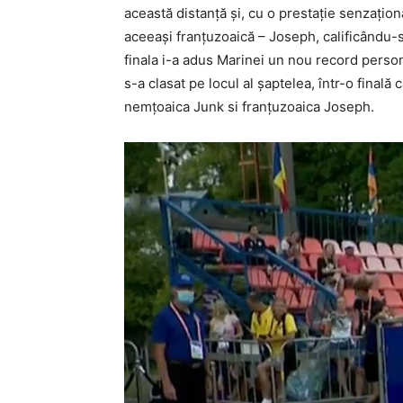
această distanță și, cu o prestație senzațio
aceeași franțuzoaică – Joseph, calificându-se
finala i-a adus Marinei un nou record person
s-a clasat pe locul al șaptelea, într-o finală
nemțoaica Junk si franțuzoaica Joseph.