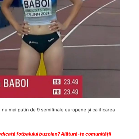
nu mai puțin de 9 semifinale europene și calificarea
dicată fotbalului buzoian? Alătură-te comunității