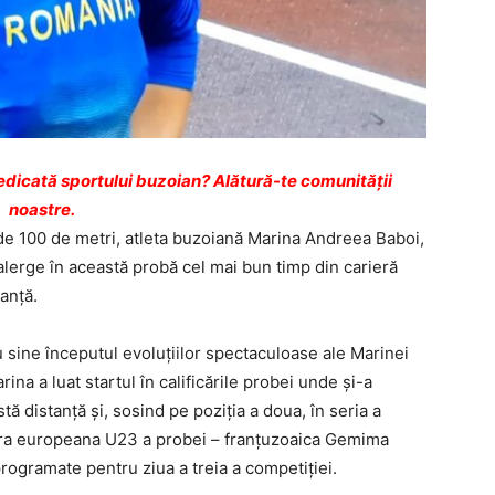
dicată sportului buzoian? Alătură-te comunității
noastre.
i de 100 de metri, atleta buzoiană Marina Andreea Baboi,
alerge în această probă cel mai bun timp din carieră
tanță.
u sine începutul evoluțiilor spectaculoase ale Marinei
ina a luat startul în calificările probei unde și-a
tă distanță și, sosind pe poziția a doua, în seria a
era europeana U23 a probei – franțuzoaica Gemima
programate pentru ziua a treia a competiției.