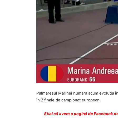
Palmaresul Marinei numără acum evoluția în 
în 2 finale de campionat european.
Ştiai că avem o pagină de Facebook de