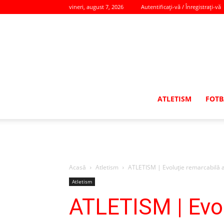
vineri, august 7, 2026
Autentificați-vă / Înregistrați-vă
ATLETISM
FOTB
Acasă
Atletism
ATLETISM | Evoluție remarcabilă a
Atletism
ATLETISM | Evol