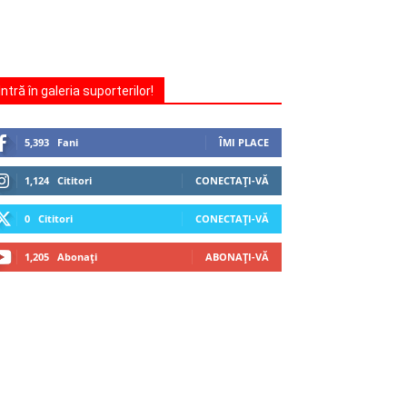
Intră în galeria suporterilor!
5,393
Fani
ÎMI PLACE
1,124
Cititori
CONECTAȚI-VĂ
0
Cititori
CONECTAȚI-VĂ
1,205
Abonați
ABONAȚI-VĂ