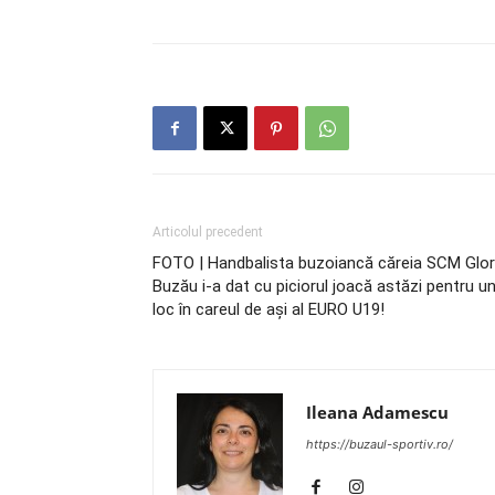
Articolul precedent
FOTO | Handbalista buzoiancă căreia SCM Glor
Buzău i-a dat cu piciorul joacă astăzi pentru u
loc în careul de aşi al EURO U19!
Ileana Adamescu
https://buzaul-sportiv.ro/