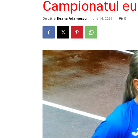
Campionatul eur
De către
Ileana Adamescu
-
iulie 14, 2021
0