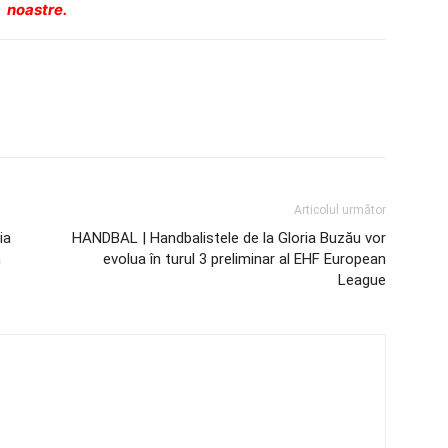
noastre.
Articolul următor
ia
HANDBAL | Handbalistele de la Gloria Buzău vor
n
evolua în turul 3 preliminar al EHF European
League