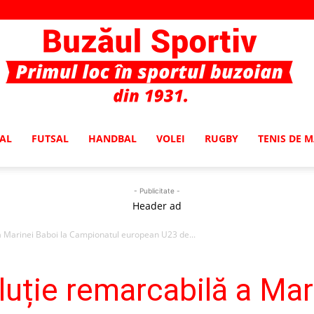
AL
FUTSAL
HANDBAL
VOLEI
RUGBY
TENIS DE 
Buzaul
- Publicitate -
Header ad
 Marinei Baboi la Campionatul european U23 de...
Sportiv
uție remarcabilă a Mari