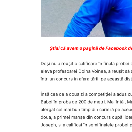
Ştiai că avem o pagină de Facebook de
Deși nu a reușit o calificare în finala probe
eleva profesoarei Doina Voinea, a reușit să 
într-un concurs în afara țării, pe această dis
Însă cea de a doua zi a competiției a adus c
Baboi în proba de 200 de metri. Mai întâi, Mar
alergat cel mai bun timp din carieră pe aceas
doua, a primei manșe din concurs după lid
Joseph, s-a calificat în semifinalele probei 