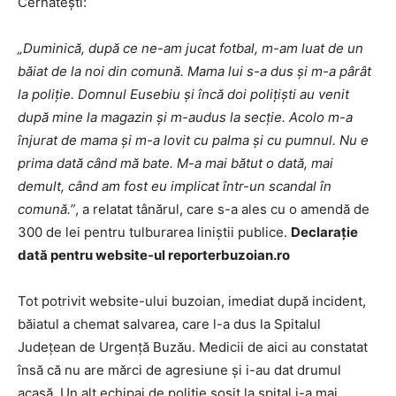
Cernătești:
„Duminică, după ce ne-am jucat fotbal, m-am luat de un
băiat de la noi din comună. Mama lui s-a dus și m-a pârât
la poliție. Domnul Eusebiu și încă doi polițiști au venit
după mine la magazin și m-audus la secție. Acolo m-a
înjurat de mama și m-a lovit cu palma și cu pumnul. Nu e
prima dată când mă bate. M-a mai bătut o dată, mai
demult, când am fost eu implicat într-un scandal în
comună.”
,
a relatat tânărul, care s-a ales cu o amendă de
300 de lei pentru tulburarea liniștii publice.
Declaraţie
dată pentru website-ul reporterbuzoian.ro
Tot potrivit website-ului buzoian, imediat după incident,
băiatul a chemat salvarea, care l-a dus la Spitalul
Județean de Urgență Buzău. Medicii de aici au constatat
însă că nu are mărci de agresiune și i-au dat drumul
acasă. Un alt echipaj de poliție sosit la spital i-a mai