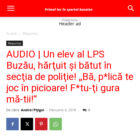
- Publicitate -
Header ad
Acasă
Reportaj
Reportaj
AUDIO | Un elev al LPS
Buzău, hărţuit şi bătut în
secţia de poliţie! „Bă, p*lică te
joc în picioare! F*tu-ţi gura
mă-tii!”
De către
Andrei Pițigoi
-
februarie 6, 2018
0