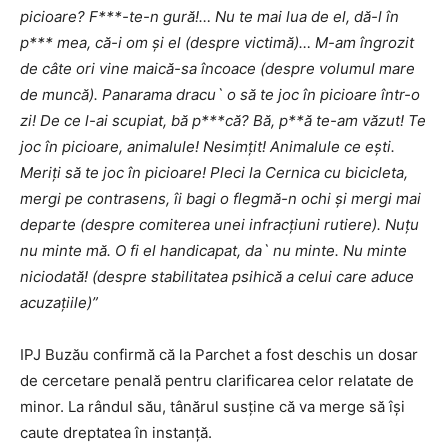
picioare? F***-te-n gură!… Nu te mai lua de el, dă-l în
p*** mea, că-i om şi el (despre victimă)… M-am îngrozit
de câte ori vine maică-sa încoace (despre volumul mare
de muncă). Panarama dracu` o să te joc în picioare într-o
zi! De ce l-ai scupiat, bă p***că? Bă, p**ă te-am văzut! Te
joc în picioare, animalule! Nesimţit! Animalule ce eşti.
Meriţi să te joc în picioare! Pleci la Cernica cu bicicleta,
mergi pe contrasens, îi bagi o flegmă-n ochi şi mergi mai
departe (despre comiterea unei infracţiuni rutiere). Nuţu
nu minte mă. O fi el handicapat, da` nu minte. Nu minte
niciodată! (despre stabilitatea psihică a celui care aduce
acuzaţiile)”
IPJ Buzău confirmă că la Parchet a fost deschis un dosar
de cercetare penală pentru clarificarea celor relatate de
minor. La rândul său, tânărul susține că va merge să își
caute dreptatea în instanță.