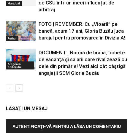
de CSU într-un meci influențat de
Handbal
arbitraj
FOTO | REMEMBER. Cu „Vioară” pe
bancă, acum 17 ani, Gloria Buzău juca
barajul pentru promovarea în Divizia A!
Fotbal
DOCUMENT | Normă de hrană, tichete
de vacanță și salarii care rivalizează cu
Alegerea
cele din primărie! Vezi aici cât câștigă
editorului
angajații SCM Gloria Buzău
LĂSAȚI UN MESAJ
AUTENTIFICAȚI-VĂ PENTRU A LĂSA UN COMENTARIU