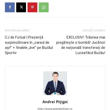
Articolul precedent
Articolul următor
CJ de Futsal | Prezenţă
EXCLUSIV! Trăsnea mai
surprinzătoare în „careul de
pregăteşte o bombă! Jucători
aşi!” + finalele „live” pe Buzăul
de naţională transferaţi de
Sportiv
Luceafărul Buzău!
Andrei Pițigoi
http://www.andreipitigoi.ro