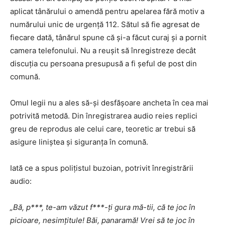
aplicat tânărului o amendă pentru apelarea fără motiv a
numărului unic de urgență 112. Sătul să fie agresat de
fiecare dată, tânărul spune că și-a făcut curaj și a pornit
camera telefonului. Nu a reușit să înregistreze decât
discuția cu persoana presupusă a fi șeful de post din
comună.
Omul legii nu a ales să-şi desfăşoare ancheta în cea mai
potrivită metodă. Din înregistrarea audio reies replici
greu de reprodus ale celui care, teoretic ar trebui să
asigure liniştea şi siguranţa în comună.
Iată ce a spus poliţistul buzoian, potrivit înregistrării
audio:
„Bă, p***, te-am văzut f***-ţi gura mă-tii, că te joc în
picioare, nesimţitule! Băi, panaramă! Vrei să te joc în