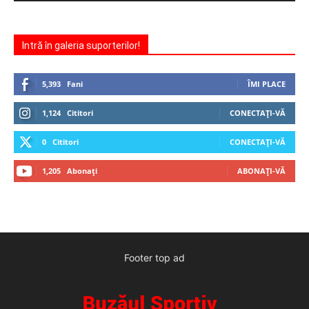
Intră în galeria suporterilor!
5,393
Fani
ÎMI PLACE
1,124
Cititori
CONECTAȚI-VĂ
0
Cititori
CONECTAȚI-VĂ
1,205
Abonați
ABONAȚI-VĂ
Footer top ad