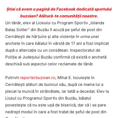
Ştiai că avem o pagină de Facebook dedicată sportului
buzoian? Alătură-te comunității noastre.
Un tânăr, elev al Liceului cu Program Sportiv „Iolanda
Balaş Sotter” din Buzău îl acuză pe şeful de post din
Cernăteşti de hărţuire şi alte violenţe în urma unei
anchete în care băiatul în vârstă de 17 ani a fost implicat
după o altercaţie cu un consătean. Inspectoratul de
Poliţie al Judeţului Buzău confirmă că există o anchetă
deschisă sub aspectul celor reclamate de tânăr.
Potrivit
reporterbuzoian.ro
, Mihai E. locuiește în
Cernătești alături de bunicul său, după ce mama lui a
plecat la muncă în străinătate, iar tatăl a decedat. Elev la
Liceul cu Programul Sportiv din Buzău, băiatul
povestește că nu este ușă de biserică, dar că i se pare
nedrept modul în care a fost tratat de șeful de post din