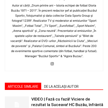
Autor al cărţii „Drum printre ani – Istoria echipei de fotbal Gloria
Buzău 1971 – 2011”. În prezent redactor şef al publicaţiei Buzăul
Sportiv, fotojurnalist şi data collector Data Sports Group şi
fotograf 123RF. Realizator TV şi moderator al emisiunilor "Sport
Maxim", „Fotbal Total”, „TV Sport”, „Eurofotbal”, „Sport Maxim”,
„Arena sportivă” şi „Zona neutră”. Prezentator al emisiunilor „În
spatele uşilor de restaurant”, „Tainele pensiunii” şi "Bilet de
vacanţă". Realizator al DVD-urilor „Războinicii la Ciuta”, „Meciuri
de poveste” şi „Palatul Comunal, simbol al Buzăului”. Peste 200
de evenimente sportive comentate (din fotbal, handbal şi futsal).
Manager "Buzăul Sportiv" & "Agora Buzau".
ARTICOLE SIMILARE
DE LA ACELAȘI AUTOR
VIDEO | Fază cu fază! Viciere de
rezultat la Suceava! HC Buzău, înfrântă