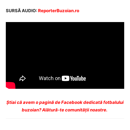
SURSĂ AUDIO:
ReporterBuzoian.ro
Ştiai că avem o pagină de Facebook dedicată fotbalului
buzoian? Alătură-te comunității noastre.