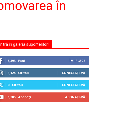
romovarea în
Intră în galeria suporterilor!
5,393
Fani
ÎMI PLACE
1,124
Cititori
CONECTAȚI-VĂ
0
Cititori
CONECTAȚI-VĂ
1,205
Abonați
ABONAȚI-VĂ