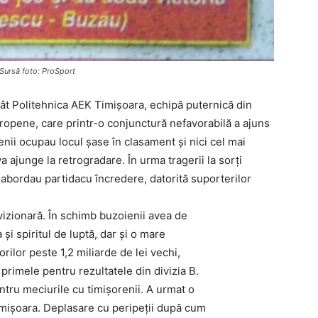
 Sursă foto: ProSport
cât Politehnica AEK Timişoara, echipă puternică din
ropene, care printr-o conjunctură nefavorabilă a ajuns
ţenii ocupau locul şase în clasament şi nici cel mai
a ajunge la retrogradare. În urma tragerii la sorţi
 abordau partidacu încredere, datorită suporterilor
vizionară. În schimb buzoienii avea de
şi spiritul de luptă, dar şi o mare
rilor peste 1,2 miliarde de lei vechi,
primele pentru rezultatele din divizia B.
entru meciurile cu timişorenii. A urmat o
imişoara. Deplasare cu peripeţii după cum