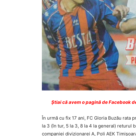
Ştiai că avem o pagină de Facebook de
În urmă cu fix 17 ani, FC Gloria Buzău rata 
la 3 (în tur, 5 la 3, 8 la 4 la general) returu
companiei divizionarei A, Poli AEK Timişoar