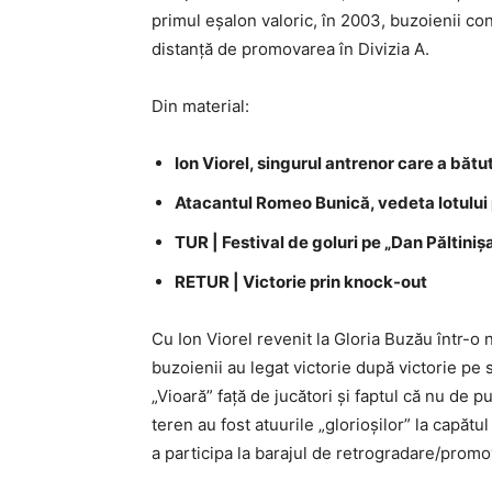
primul eşalon valoric, în 2003, buzoienii co
distanţă de promovarea în Divizia A.
Din material:
Ion Viorel, singurul antrenor care a bătut
Atacantul Romeo Bunică, vedeta lotului 
TUR | Festival de goluri pe „Dan Păltiniş
RETUR | Victorie prin knock-out
Cu Ion Viorel revenit la Gloria Buzău într-o 
buzoienii au legat victorie după victorie pe 
„Vioară” faţă de jucători şi faptul că nu de pu
teren au fost atuurile „glorioşilor” la capătu
a participa la barajul de retrogradare/promov