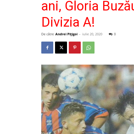
ani, Gloria Buză
Divizia A!
De către
Andrei Pițigoi
-
iulie 20, 2020
0