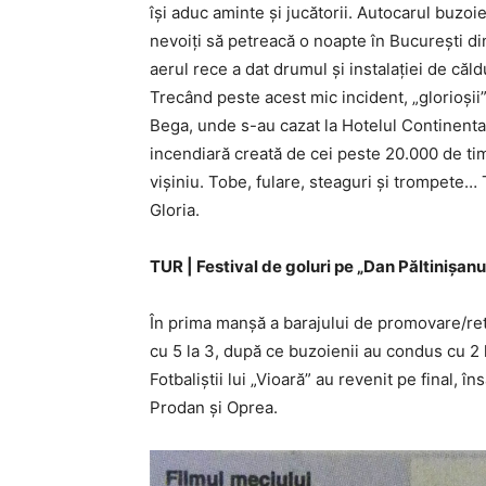
îşi aduc aminte şi jucătorii. Autocarul buzoie
nevoiţi să petreacă o noapte în Bucureşti di
aerul rece a dat drumul şi instalaţiei de căl
Trecând peste acest mic incident, „glorioşii
Bega, unde s-au cazat la Hotelul Continenta
incendiară creată de cei peste 20.000 de timi
vişiniu. Tobe, fulare, steaguri şi trompete… 
Gloria.
TUR | Festival de goluri pe „Dan Păltinişanu
În prima manşă a barajului de promovare/ret
cu 5 la 3, după ce buzoienii au condus cu 2 la
Fotbaliştii lui „Vioară” au revenit pe final, î
Prodan şi Oprea.