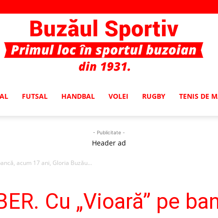
AL
FUTSAL
HANDBAL
VOLEI
RUGBY
TENIS DE 
Buzaul
- Publicitate -
Header ad
ncă, acum 17 ani, Gloria Buzău...
Sportiv
R. Cu „Vioară” pe ba