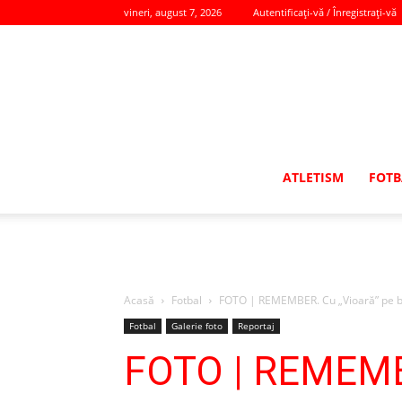
vineri, august 7, 2026
Autentificați-vă / Înregistrați-vă
ATLETISM
FOTB
Acasă
Fotbal
FOTO | REMEMBER. Cu „Vioară” pe ba
Fotbal
Galerie foto
Reportaj
FOTO | REMEMBE