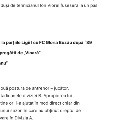
nduşi de tehnicianul Ion Viorel fuseseră la un pas
 la porţiile Ligii I cu FC Gloria Buzău după `89
pregătit de „Vioară”
anu”
nouă postură de antrenor – jucător,
stadioanele diviziei B. Apropierea lui
ţine ori i-a ajutat în mod direct chiar din
l unui sezon în care au obţinut dreptul de
are în Divizia A.