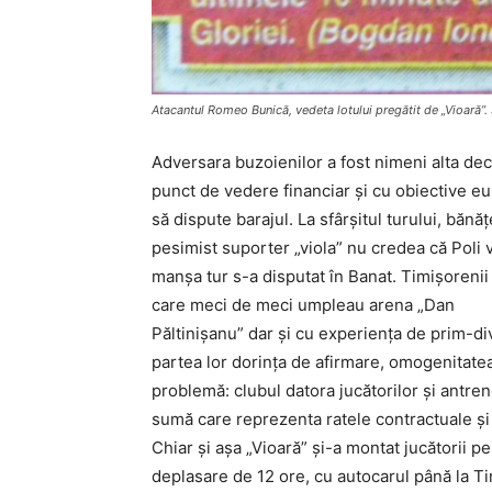
Atacantul Romeo Bunică, vedeta lotului pregătit de „Vioară”.
Adversara buzoienilor a fost nimeni alta de
punct de vedere financiar şi cu obiective eu
să dispute barajul. La sfârşitul turului, bănă
pesimist suporter „viola” nu credea că Poli v
manşa tur s-a disputat în Banat. Timişorenii
care meci de meci umpleau arena „Dan
Păltinişanu” dar şi cu experienţa de prim-di
partea lor dorinţa de afirmare, omogenitatea 
problemă: clubul datora jucătorilor şi antreno
sumă care reprezenta ratele contractuale şi 
Chiar şi aşa „Vioară” şi-a montat jucătorii p
deplasare de 12 ore, cu autocarul până la T