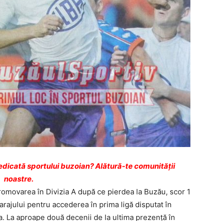
dicată sportului buzoian? Alătură-te comunității
noastre.
promovarea în Divizia A după ce pierdea la Buzău, scor 1
l barajului pentru accederea în prima ligă disputat în
a. La aproape două decenii de la ultima prezenţă în