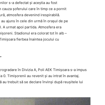
nilor s-a defectat şi aceştia au fost
n cauza şoferului care în timp ce a pornit
dură, atmosfera devenind irespirabilă.
” au ajuns în cele din urmă în oraşul de pe
l. A urmat apoi partida. Atmosfera era
şoreni. Stadionul era colorat tot în alb –
Timişoara fierbea înaintea jocului cu
”
rogradare în Divizia A, Poli AEK Timişoara s-a impus
 0. Timişorenii au revenit şi au intrat în avantaj.
nsă au trebuit să se declare învinşi după reuşitele lui