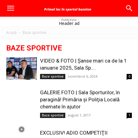
- Publicitate -
Header ad
Acasă
Baze sportive
BAZE SPORTIVE
VIDEO & FOTO | Șanse mari ca de la 1
ianuarie 2025, Sala Sp....
noiembrie 6, 2024
Baze sportive
0
GALERIE FOTO | Sala Sporturilor, în
paragină! Primăria şi Poliţia Locală
chemate în ajutor
august 1, 2017
Baze sportive
1
EXCLUSIV! ADIO COMPETIŢII