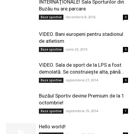
INTERNAŢIONALE! Sala Sporturilor din
Buzău nu are parcare
decembrie 8, 2016
Baze sportive
0
VIDEO. Bani europeni pentru stadionul
de atletism
iunie 23, 2015
Baze sportive
0
VIDEO. Sala de sport de la LPS a fost
demolată. Se construiește alta, până...
septembrie 27, 2014
Baze sportive
0
Buzăul Sportiv devine Premium de la 1
octombrie!
septembrie 19, 2014
Baze sportive
1
Hello world!