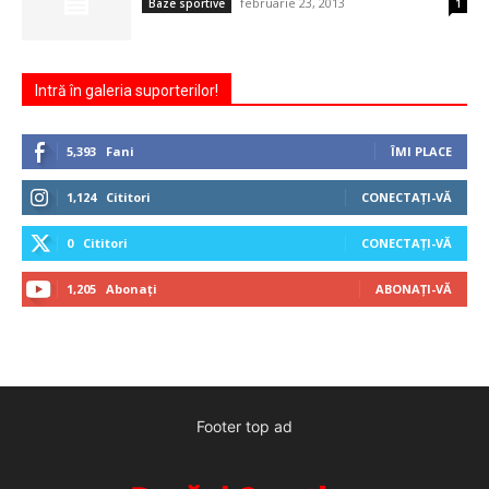
februarie 23, 2013
Baze sportive
1
Intră în galeria suporterilor!
5,393
Fani
ÎMI PLACE
1,124
Cititori
CONECTAȚI-VĂ
0
Cititori
CONECTAȚI-VĂ
1,205
Abonați
ABONAȚI-VĂ
Footer top ad