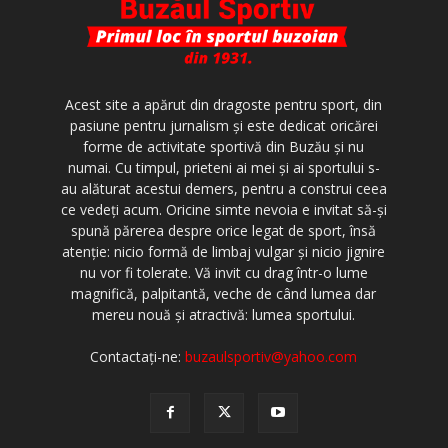
Acest site a apărut din dragoste pentru sport, din
pasiune pentru jurnalism şi este dedicat oricărei
forme de activitate sportivă din Buzău şi nu
numai. Cu timpul, prieteni ai mei şi ai sportului s-
au alăturat acestui demers, pentru a construi ceea
ce vedeţi acum. Oricine simte nevoia e invitat să-şi
spună părerea despre orice legat de sport, însă
atenţie: nicio formă de limbaj vulgar şi nicio jignire
nu vor fi tolerate. Vă invit cu drag într-o lume
magnifică, palpitantă, veche de când lumea dar
mereu nouă şi atractivă: lumea sportului.
Contactați-ne:
buzaulsportiv@yahoo.com