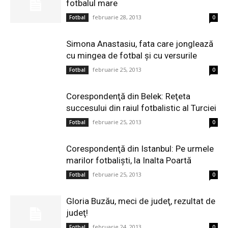
fotbalul mare
februarie 28, 2013
Fotbal
0
Simona Anastasiu, fata care jonglează
cu mingea de fotbal şi cu versurile
februarie 25, 2013
Fotbal
0
Corespondenţă din Belek: Reţeta
succesului din raiul fotbalistic al Turciei
februarie 25, 2013
Fotbal
0
Corespondenţă din Istanbul: Pe urmele
marilor fotbalişti, la Inalta Poartă
februarie 25, 2013
Fotbal
0
Gloria Buzău, meci de judeţ, rezultat de
judeţ!
februarie 24, 2013
Fotbal
0