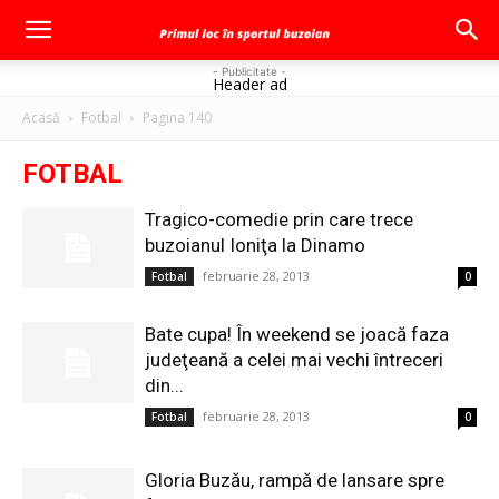
- Publicitate -
Header ad
Acasă
Fotbal
Pagina 140
FOTBAL
Tragico-comedie prin care trece
buzoianul Ioniţa la Dinamo
februarie 28, 2013
Fotbal
0
Bate cupa! În weekend se joacă faza
judeţeană a celei mai vechi întreceri
din...
februarie 28, 2013
Fotbal
0
Gloria Buzău, rampă de lansare spre