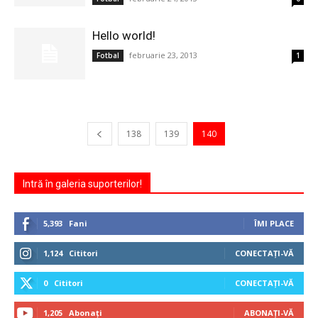
Hello world!
februarie 23, 2013
Fotbal
1
138
139
140
Intră în galeria suporterilor!
5,393
Fani
ÎMI PLACE
1,124
Cititori
CONECTAȚI-VĂ
0
Cititori
CONECTAȚI-VĂ
1,205
Abonați
ABONAȚI-VĂ