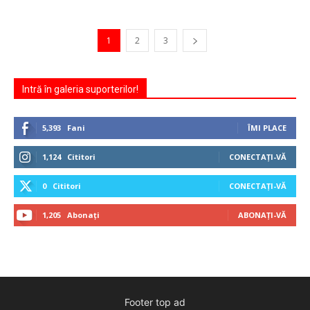
1
2
3
Intră în galeria suporterilor!
5,393
Fani
ÎMI PLACE
1,124
Cititori
CONECTAȚI-VĂ
0
Cititori
CONECTAȚI-VĂ
1,205
Abonați
ABONAȚI-VĂ
Footer top ad