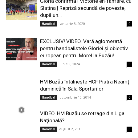
Gloria confirmă ! Victorie en-fanfare, cu
Slatina | Repriză secundă de poveste,
după un...
ianuarie 8, 2020
Handbal
0
EXCLUSIV! VIDEO. Vară aglomerată
pentru handbalistele Gloriei şi obiectiv
european pentru Morel la Buzău!...
iunie 8, 2024
Handbal
0
HM Buzău întâlneşte HCF Piatra Neamţ
duminică în Sala Sporturilor
octombrie 10, 2014
Handbal
0
VIDEO. HM Buzău se retrage din Liga
Naţională?
august 2, 2016
Handbal
0