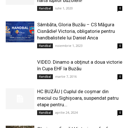
haita lupilor buzoieni!
iulie 1, 2020
Handbal
0
Sâmbăta, Gloria Buzău – CS Măgura
Cisnădie! Victoria, obligatorie pentru
handbalistele lui Daniel Anca
noiembrie 1, 2023
Handbal
0
VIDEO. Dinamo a obţinut a doua victorie
în Cupa EHF la Buzău
martie 7, 2016
Handbal
0
HC BUZĂU | Cuplul de coşmar din
meciul cu Sighişoara, suspendat patru
etape pentru...
aprilie 24, 2024
Handbal
0