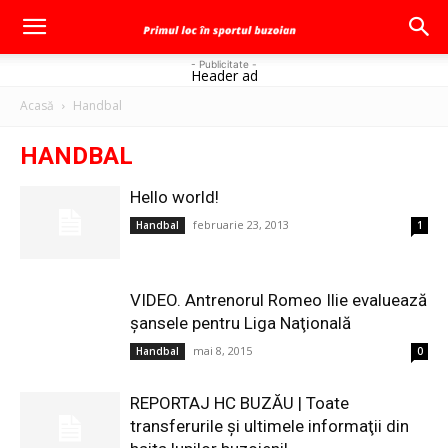
- Publicitate -
Header ad
Acasă
Handbal
HANDBAL
Hello world!
februarie 23, 2013
Handbal
1
VIDEO. Antrenorul Romeo Ilie evaluează
şansele pentru Liga Naţională
mai 8, 2015
Handbal
0
REPORTAJ HC BUZĂU | Toate
transferurile şi ultimele informaţii din