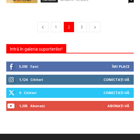
1
2
3
Intră în galeria suporterilor!
5,393
Fani
ÎMI PLACE
1,124
Cititori
CONECTAȚI-VĂ
0
Cititori
CONECTAȚI-VĂ
1,205
Abonați
ABONAȚI-VĂ