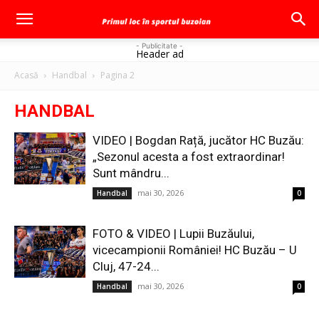
- Publicitate -
Header ad
Acasă
Handbal
Pagina 2
HANDBAL
VIDEO | Bogdan Rață, jucător HC Buzău:
„Sezonul acesta a fost extraordinar!
Sunt mândru...
mai 30, 2026
Handbal
0
FOTO & VIDEO | Lupii Buzăului,
vicecampionii României! HC Buzău – U
Cluj, 47-24...
mai 30, 2026
Handbal
0