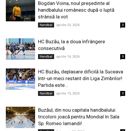
Bogdan Voina, noul președinte al
handbalului românesc după o luptă
strânsă la vot
aprilie 25, 2026
Handbal
0
HC Buzău, la a doua înfrângere
consecutivă
aprilie 16, 2026
Handbal
0
HC Buzău, deplasare dificilă la Suceava
într-un meci restant din Liga Zimbrilor!
Partida este...
aprilie 15, 2026
Handbal
0
Buzăul, din nou capitala handbalului:
tricolorii joacă pentru Mondial în Sala
Sp. Romeo Iamandi!