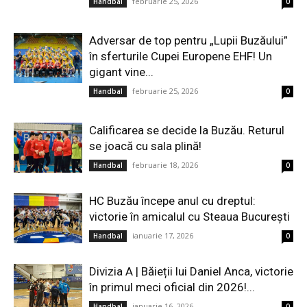
februarie 25, 2026
Handbal
0
Adversar de top pentru „Lupii Buzăului”
în sferturile Cupei Europene EHF! Un
gigant vine...
februarie 25, 2026
Handbal
0
Calificarea se decide la Buzău. Returul
se joacă cu sala plină!
februarie 18, 2026
Handbal
0
HC Buzău începe anul cu dreptul:
victorie în amicalul cu Steaua București
ianuarie 17, 2026
Handbal
0
Divizia A | Băieții lui Daniel Anca, victorie
în primul meci oficial din 2026!...
ianuarie 16, 2026
Handbal
0