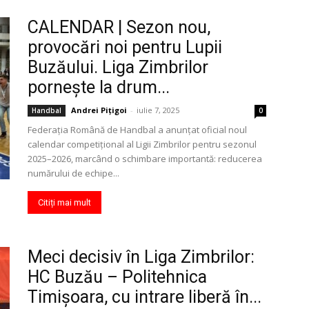
CALENDAR | Sezon nou,
provocări noi pentru Lupii
Buzăului. Liga Zimbrilor
pornește la drum...
Andrei Pițigoi
-
iulie 7, 2025
Handbal
0
Federația Română de Handbal a anunțat oficial noul
calendar competițional al Ligii Zimbrilor pentru sezonul
2025–2026, marcând o schimbare importantă: reducerea
numărului de echipe...
Citiți mai mult
Meci decisiv în Liga Zimbrilor:
HC Buzău – Politehnica
Timișoara, cu intrare liberă în...