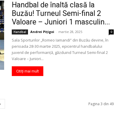
Handbal de înaltă clasă la
Buzău! Turneul Semi-final 2
Valoare – Juniori 1 masculin...
Andrei Pițigoi
-
martie 28, 2025
Handbal
0
Sala Sporturilor „Romeo Iamandi” din Buzău devine, în
perioada 28-30 martie 2025, epicentrul handbalului
juvenil de performanță, găzduind Turneul Semi-final 2
Valoare – Juniori...
Citiți mai mult
Pagina 3 din 49