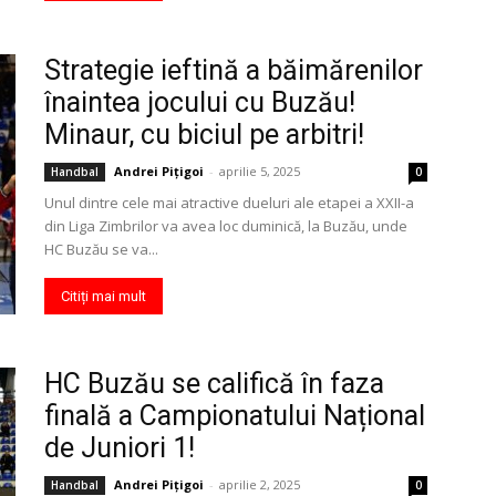
Strategie ieftină a băimărenilor
înaintea jocului cu Buzău!
Minaur, cu biciul pe arbitri!
Andrei Pițigoi
-
aprilie 5, 2025
Handbal
0
Unul dintre cele mai atractive dueluri ale etapei a XXII-a
din Liga Zimbrilor va avea loc duminică, la Buzău, unde
HC Buzău se va...
Citiți mai mult
HC Buzău se califică în faza
finală a Campionatului Național
de Juniori 1!
Andrei Pițigoi
-
aprilie 2, 2025
Handbal
0