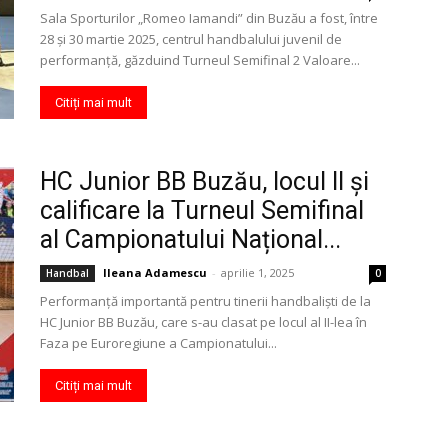
Sala Sporturilor „Romeo Iamandi” din Buzău a fost, între
28 și 30 martie 2025, centrul handbalului juvenil de
performanță, găzduind Turneul Semifinal 2 Valoare...
Citiți mai mult
HC Junior BB Buzău, locul II și
calificare la Turneul Semifinal
al Campionatului Național...
Ileana Adamescu
-
aprilie 1, 2025
Handbal
0
Performanță importantă pentru tinerii handbaliști de la
HC Junior BB Buzău, care s-au clasat pe locul al II-lea în
Faza pe Euroregiune a Campionatului...
Citiți mai mult