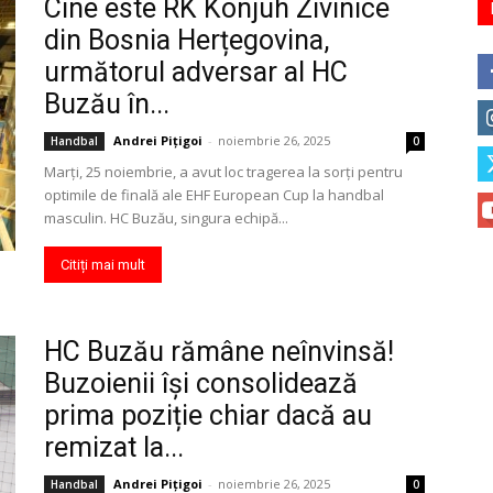
Cine este RK Konjuh Zivinice
din Bosnia Herțegovina,
următorul adversar al HC
Buzău în...
Andrei Pițigoi
-
noiembrie 26, 2025
Handbal
0
Marți, 25 noiembrie, a avut loc tragerea la sorți pentru
optimile de finală ale EHF European Cup la handbal
masculin. HC Buzău, singura echipă...
Citiți mai mult
HC Buzău rămâne neînvinsă!
Buzoienii își consolidează
prima poziție chiar dacă au
remizat la...
Andrei Pițigoi
-
noiembrie 26, 2025
Handbal
0