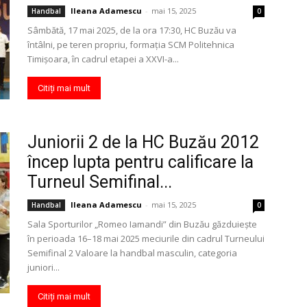
Ileana Adamescu
-
mai 15, 2025
Handbal
0
Sâmbătă, 17 mai 2025, de la ora 17:30, HC Buzău va
întâlni, pe teren propriu, formația SCM Politehnica
Timișoara, în cadrul etapei a XXVI-a...
Citiți mai mult
Juniorii 2 de la HC Buzău 2012
încep lupta pentru calificare la
Turneul Semifinal...
Ileana Adamescu
-
mai 15, 2025
Handbal
0
Sala Sporturilor „Romeo Iamandi” din Buzău găzduiește
în perioada 16–18 mai 2025 meciurile din cadrul Turneului
Semifinal 2 Valoare la handbal masculin, categoria
juniori...
Citiți mai mult