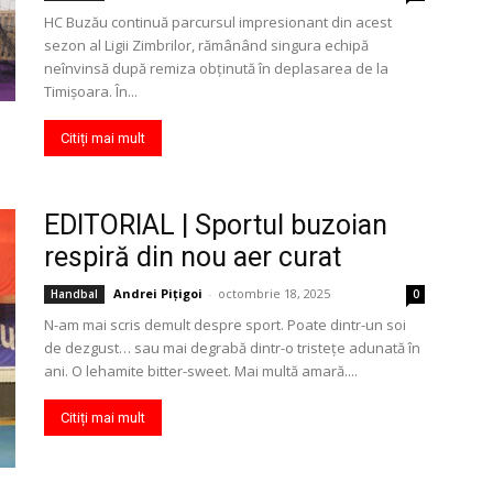
HC Buzău continuă parcursul impresionant din acest
sezon al Ligii Zimbrilor, rămânând singura echipă
neînvinsă după remiza obținută în deplasarea de la
Timișoara. În...
Citiți mai mult
EDITORIAL | Sportul buzoian
respiră din nou aer curat
Andrei Pițigoi
-
octombrie 18, 2025
Handbal
0
N-am mai scris demult despre sport. Poate dintr-un soi
de dezgust… sau mai degrabă dintr-o tristețe adunată în
ani. O lehamite bitter-sweet. Mai multă amară....
Citiți mai mult