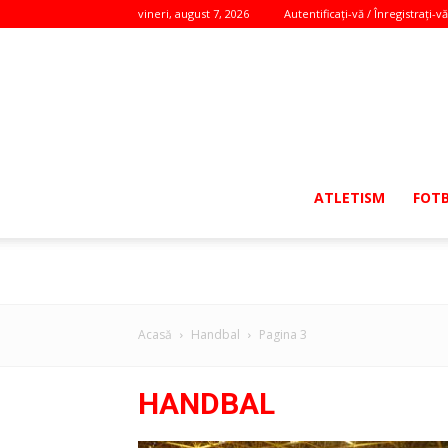
vineri, august 7, 2026
Autentificați-vă / Înregistrați-vă
ATLETISM
FOT
Acasă
Handbal
Pagina 3
HANDBAL