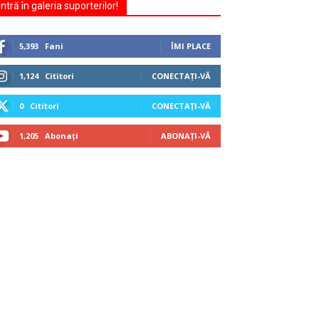
Intră în galeria suporterilor!
5,393
Fani
ÎMI PLACE
1,124
Cititori
CONECTAȚI-VĂ
0
Cititori
CONECTAȚI-VĂ
1,205
Abonați
ABONAȚI-VĂ