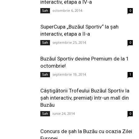
interactiv, etapa a IV-a
octombrie 6, 2014
Sah
0
SuperCupa „Buzăul Sportiv“ la șah
interactiv, etapa a II-a
septembrie 25, 2014
Sah
0
Buzăul Sportiv devine Premium de la 1
octombrie!
septembrie 19, 2014
Sah
1
Câştigătorii Trofeului Buzăul Sportiv la
şah interactiv, premiaţi într-un mall din
Buzău
iunie 24, 2014
Sah
0
Concurs de șah la Buzău cu ocazia Zilei
Europei