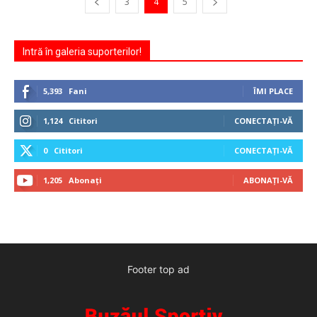
3
4
5
Intră în galeria suporterilor!
5,393
Fani
ÎMI PLACE
1,124
Cititori
CONECTAȚI-VĂ
0
Cititori
CONECTAȚI-VĂ
1,205
Abonați
ABONAȚI-VĂ
Footer top ad