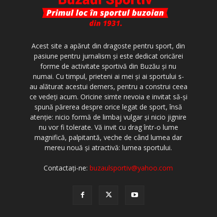
Acest site a apărut din dragoste pentru sport, din
pasiune pentru jurnalism şi este dedicat oricărei
forme de activitate sportivă din Buzău şi nu
numai. Cu timpul, prieteni ai mei şi ai sportului s-
au alăturat acestui demers, pentru a construi ceea
ce vedeţi acum. Oricine simte nevoia e invitat să-şi
spună părerea despre orice legat de sport, însă
atenţie: nicio formă de limbaj vulgar şi nicio jignire
nu vor fi tolerate. Vă invit cu drag într-o lume
magnifică, palpitantă, veche de când lumea dar
mereu nouă şi atractivă: lumea sportului.
Contactați-ne:
buzaulsportiv@yahoo.com