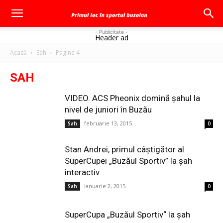
- Publicitate -
Header ad
Acasă
Sah
Pagina 4
SAH
VIDEO. ACS Pheonix domină şahul la
nivel de juniori în Buzău
februarie 13, 2015
Sah
0
Stan Andrei, primul câştigător al
SuperCupei „Buzăul Sportiv” la şah
interactiv
ianuarie 2, 2015
Sah
0
SuperCupa „Buzăul Sportiv“ la șah