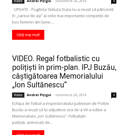
Andrei Pițigoi
-
noiembrie 26, 2014
Video
0
UPDATE - Pugilista Steluţa Duţa nu a reuşit să pătrundă
în „careul de aşi” al celei mai importante competiţii de
box feminin din lume....
Citiți mai mult
VIDEO. Regal fotbalistic cu
polițiști în prim-plan. IPJ Buzău,
câștigătoarea Memorialului
„Ion Sultănescu“
Andrei Pițigoi
-
noiembrie 26, 2014
Video
0
Echipa de fotbal a Inspectoratului Județean de Poliție
Buzău a reușit să își adjudece cea de-a VII-a ediție a
Memorialului „Ion Sultănescu”. Fotbaliștii-
polițiști, antrenați de...