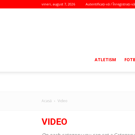
vineri, august 7, 2026
Autentificați-vă / Înregistrați-vă
ATLETISM
FOT
Acasă
Video
VIDEO