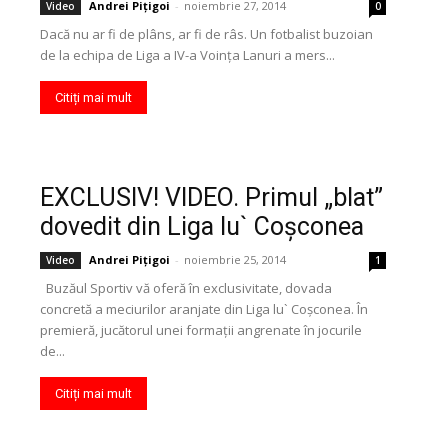
Andrei Pițigoi
-
noiembrie 27, 2014
Video
0
Dacă nu ar fi de plâns, ar fi de râs. Un fotbalist buzoian
de la echipa de Liga a IV-a Voința Lanuri a mers...
Citiți mai mult
EXCLUSIV! VIDEO. Primul „blat”
dovedit din Liga lu` Coşconea
Andrei Pițigoi
-
noiembrie 25, 2014
Video
1
Buzăul Sportiv vă oferă în exclusivitate, dovada
concretă a meciurilor aranjate din Liga lu` Coşconea. În
premieră, jucătorul unei formaţii angrenate în jocurile
de...
Citiți mai mult