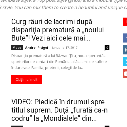
mplate style, a Top post style (grids) and a module type for 
ook style. You can mix them to create a beautiful and unique 
Curg râuri de lacrimi după
dispariţia prematură a „noului
Bute”! Vezi aici cele mai...
Andrei Pițigoi
-
ianuarie 17, 2017
Video
0
Dispariţia prematură a lui Răzvan Ţîru, noua speranţă a
sporturilor de contact din România a lăsat mii de suflete
îndurerate. Familia, prietenii, colegii de la...
Citiți mai mult
VIDEO: Piedică în drumul spre
titlul suprem. Duţă „furată ca-n
codru” la „Mondialele” din...