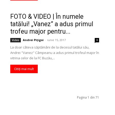
FOTO & VIDEO | În numele
tatălui! „Vanez” a adus primul
trofeu major pentru...
Andrei Pițigoi
-
iunie 15, 2017
Video
0
La doar câteva săptămâni de la decesul tatălui său,
Andrei "Vanez" Câmpeanu a adus primul trofeul major în
vitrina celor de la FC Buzău,...
Citiți mai mult
Pagina 1 din 71