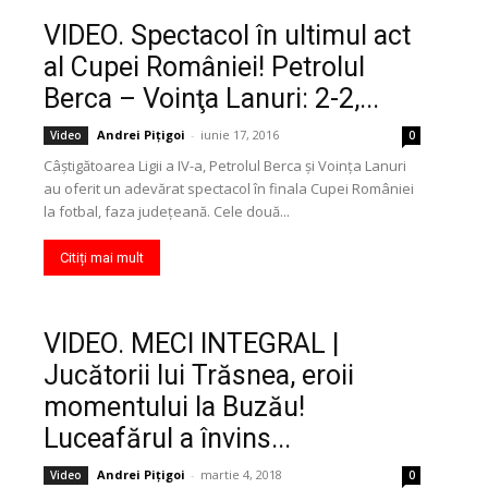
VIDEO. Spectacol în ultimul act
al Cupei României! Petrolul
Berca – Voinţa Lanuri: 2-2,...
Andrei Pițigoi
-
iunie 17, 2016
Video
0
Câştigătoarea Ligii a IV-a, Petrolul Berca şi Voinţa Lanuri
au oferit un adevărat spectacol în finala Cupei României
la fotbal, faza judeţeană. Cele două...
Citiți mai mult
VIDEO. MECI INTEGRAL |
Jucătorii lui Trăsnea, eroii
momentului la Buzău!
Luceafărul a învins...
Andrei Pițigoi
-
martie 4, 2018
Video
0