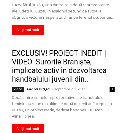
Luceafărul Buzău, una dintre cele două reprezentante
ale judeţului Buzău în eşalonul secund de futsal a
obţinut o victorie nesperată, chiar pe terenul ocupantei...
Citiți mai mult
EXCLUSIV! PROIECT INEDIT |
VIDEO. Surorile Branişte,
implicate activ în dezvoltarea
handbalului juvenil din...
Andrei Pițigoi
-
septembrie 1, 2017
Video
1
Două dintre numele reprezentative ale handbalului
feminin buzoian din ultimele două decenii au început, la
Buzău, un proiect inedit, dedicat handbalului juvenil.
Alina Horjea...
Citiți mai mult