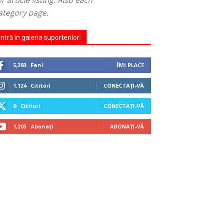
article listing. Also each
category page.
Intră în galeria suporterilor!
5,393
Fani
ÎMI PLACE
1,124
Cititori
CONECTAȚI-VĂ
0
Cititori
CONECTAȚI-VĂ
1,205
Abonați
ABONAȚI-VĂ