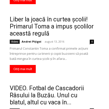
Citiți mai mult
Liber la joacă în curtea şcolii!
Primarul Toma a impus școlilor
această regulă
Andrei Pițigoi
-
august 13, 2016
Video
0
Primarul Constantin Toma a confirmat primele acţiuni
întreprinse pentru ca tinerii şi copiii buzoieni să poată
bată mingea în curtea şcolii și în afara...
Citiți mai mult
VIDEO. Fotbal de Cascadorii
Râsului la Buzău. Unul cu
blatul, altul cu vaca în...