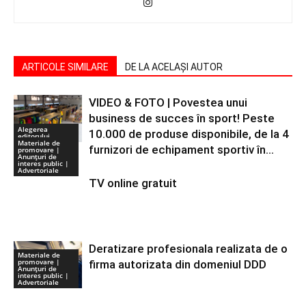
ARTICOLE SIMILARE
DE LA ACELAȘI AUTOR
VIDEO & FOTO | Povestea unui
business de succes în sport! Peste
Alegerea
10.000 de produse disponibile, de la 4
editorului
Materiale de
furnizori de echipament sportiv în...
promovare |
Anunţuri de
interes public |
Advertoriale
TV online gratuit
Deratizare profesionala realizata de o
Materiale de
promovare |
firma autorizata din domeniul DDD
Anunţuri de
interes public |
Advertoriale