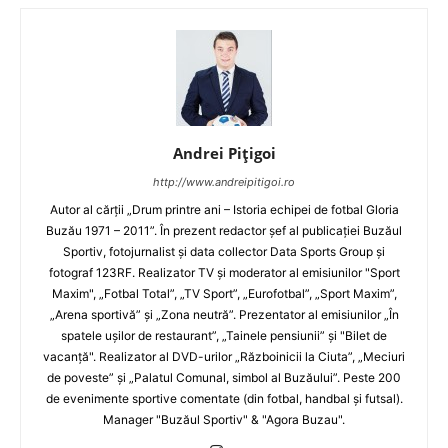
Andrei Pițigoi
http://www.andreipitigoi.ro
Autor al cărţii „Drum printre ani – Istoria echipei de fotbal Gloria
Buzău 1971 – 2011”. În prezent redactor şef al publicaţiei Buzăul
Sportiv, fotojurnalist şi data collector Data Sports Group şi
fotograf 123RF. Realizator TV şi moderator al emisiunilor "Sport
Maxim", „Fotbal Total”, „TV Sport”, „Eurofotbal”, „Sport Maxim”,
„Arena sportivă” şi „Zona neutră”. Prezentator al emisiunilor „În
spatele uşilor de restaurant”, „Tainele pensiunii” şi "Bilet de
vacanţă". Realizator al DVD-urilor „Războinicii la Ciuta”, „Meciuri
de poveste” şi „Palatul Comunal, simbol al Buzăului”. Peste 200
de evenimente sportive comentate (din fotbal, handbal şi futsal).
Manager "Buzăul Sportiv" & "Agora Buzau".