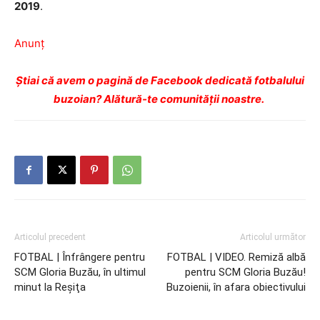
2019
.
Anunț
Ştiai că avem o pagină de Facebook dedicată fotbalului
buzoian? Alătură-te comunității noastre.
Articolul precedent
Articolul următor
FOTBAL | Înfrângere pentru
FOTBAL | VIDEO. Remiză albă
SCM Gloria Buzău, în ultimul
pentru SCM Gloria Buzău!
minut la Reşiţa
Buzoienii, în afara obiectivului