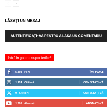
LĂSAȚI UN MESAJ
AUTENTIFICAȚI-VĂ PENTRU A LĂSA UN COMENTARIU
Intră în galeria suporterilor!
5,393
Fani
ÎMI PLACE
1,124
Cititori
CONECTAȚI-VĂ
0
Cititori
CONECTAȚI-VĂ
1,205
Abonați
ABONAȚI-VĂ