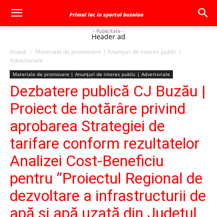
- Publicitate -
Header ad
Acasă
Materiale de promovare | Anunţuri de interes public |
Advertoriale
Materiale de promovare | Anunţuri de interes public | Advertoriale
Dezbatere publică CJ Buzău |
Proiect de hotărâre privind
aprobarea Strategiei de
tarifare conform rezultatelor
Analizei Cost-Beneficiu
pentru ”Proiectul Regional de
dezvoltare a infrastructurii de
apă și apă uzată din Județul