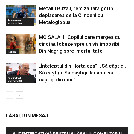
Metalul Buzău, remiză fără gol în
deplasarea de la Clinceni cu
Alegerea
Metaloglobus
editorului
MO SALAH | Copilul care mergea cu
cinci autobuze spre un vis imposibil.
Din Nagrig spre imortalitate
Fotbal
„Înțeleptul din Hortaleza”: „Să câștigi.
Să câștigi. Să câștigi. Iar apoi să
Alegerea
câștigi din nou!”
editorului
LĂSAȚI UN MESAJ
AUTENTIFICAȚI-VĂ PENTRU A LĂSA UN COMENTARIU