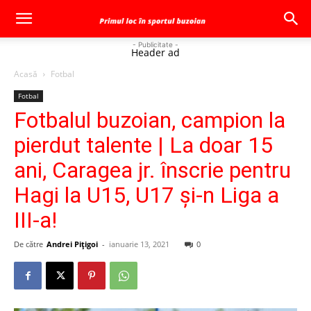
- Publicitate -
Header ad
Acasă
Fotbal
Fotbal
Fotbalul buzoian, campion la
pierdut talente | La doar 15
ani, Caragea jr. înscrie pentru
Hagi la U15, U17 şi-n Liga a
III-a!
De către
Andrei Pițigoi
-
ianuarie 13, 2021
0