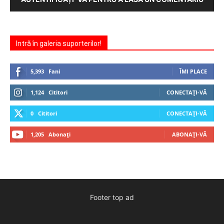
Intră în galeria suporterilor!
5,393
Fani
ÎMI PLACE
1,124
Cititori
CONECTAȚI-VĂ
0
Cititori
CONECTAȚI-VĂ
1,205
Abonați
ABONAȚI-VĂ
Footer top ad