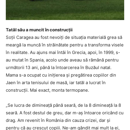
Tatăl său a muncit în construcții
Soții Caragea au fost nevoiți de situația materială grea să
meargă la muncă în străinătate pentru a transforma visele
în realitate. Au ajuns mai întâi în Grecia, apoi, în 1999, s-
au mutat în Spania, acolo unde aveau să rămână pentru
următorii 13 ani, până la întoarcerea în Buzăul natal.
Mama s-a ocupat cu inițierea și pregătirea copiilor din
Jaen în arta tenisului de masă, iar tatăl a lucrat în
construcții. Mai exact, monta termopane.
„Se lucra de dimineață până seară, de la 8 dimineață la 8
seară. A fost destul de greu, dar m-aș întoarce oricând cu
drag. Am revenit în România din cauza crizei, dar și
pentru că au crescut copiii. Ne-am gândit mai mult la ei,