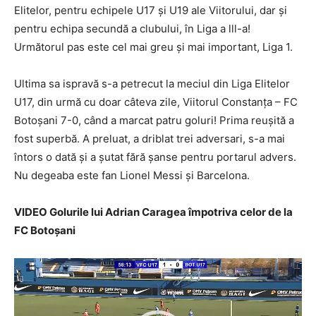
Elitelor, pentru echipele U17 și U19 ale Viitorului, dar și
pentru echipa secundă a clubului, în Liga a lll-a!
Următorul pas este cel mai greu și mai important, Liga 1.
Ultima sa ispravă s-a petrecut la meciul din Liga Elitelor
U17, din urmă cu doar câteva zile, Viitorul Constanța – FC
Botoșani 7-0, când a marcat patru goluri! Prima reușită a
fost superbă. A preluat, a driblat trei adversari, s-a mai
întors o dată și a șutat fără șanse pentru portarul advers.
Nu degeaba este fan Lionel Messi și Barcelona.
VIDEO Golurile lui Adrian Caragea împotriva celor de la
FC Botoșani
Player
video