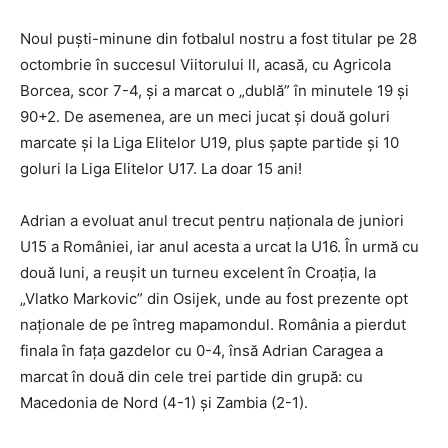
Noul puști-minune din fotbalul nostru a fost titular pe 28
octombrie în succesul Viitorului ll, acasă, cu Agricola
Borcea, scor 7-4, și a marcat o „dublă” în minutele 19 și
90+2. De asemenea, are un meci jucat și două goluri
marcate și la Liga Elitelor U19, plus șapte partide și 10
goluri la Liga Elitelor U17. La doar 15 ani!
Adrian a evoluat anul trecut pentru naționala de juniori
U15 a României, iar anul acesta a urcat la U16. În urmă cu
două luni, a reușit un turneu excelent în Croația, la
„Vlatko Markovic” din Osijek, unde au fost prezente opt
naționale de pe întreg mapamondul. România a pierdut
finala în fața gazdelor cu 0-4, însă Adrian Caragea a
marcat în două din cele trei partide din grupă: cu
Macedonia de Nord (4-1) și Zambia (2-1).