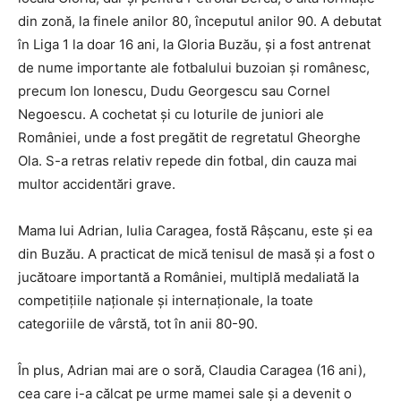
din zonă, la finele anilor 80, începutul anilor 90. A debutat
în Liga 1 la doar 16 ani, la Gloria Buzău, și a fost antrenat
de nume importante ale fotbalului buzoian și românesc,
precum Ion Ionescu, Dudu Georgescu sau Cornel
Negoescu. A cochetat și cu loturile de juniori ale
României, unde a fost pregătit de regretatul Gheorghe
Ola. S-a retras relativ repede din fotbal, din cauza mai
multor accidentări grave.
Mama lui Adrian, Iulia Caragea, fostă Râșcanu, este și ea
din Buzău. A practicat de mică tenisul de masă și a fost o
jucătoare importantă a României, multiplă medaliată la
competițiile naționale și internaționale, la toate
categoriile de vârstă, tot în anii 80-90.
În plus, Adrian mai are o soră, Claudia Caragea (16 ani),
cea care i-a călcat pe urme mamei sale și a devenit o