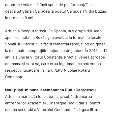
deoarece voiam să facă sport de performanță”, a
dezvăluit Ștefan Caragea la postul Campus TV din Buzău,
în urmă cu 9 ani.
Adrian a început fotbalul în Spania, la o grupă din Jaen,
apoi s-a mutat la Buzău și a evoluat la formațiile locale
Șoimii și Viitorul. S-a făcut remarcat rapid, fiind golgeter
la mai toate competițiile naționale de juniori. În 2016, la 11
ani, a ajuns la Viitorul Constanța. Practic, venea aproape
de mama și sora sa, care erau legitimate ca antrenoare,
respectiv jucătoare, la Farul/LPS Nicolae Rotaru
Constanța.
Noul puști-minune, asemănat cu Dudu Georgescu
Adrian a marcat la foc automat și sub îndrumarea
antrenorilor Academiei „Gheorghe Hagi”, dar și pentru
echipa secundă a Viitorului Constanța, în Liga a lll-a.