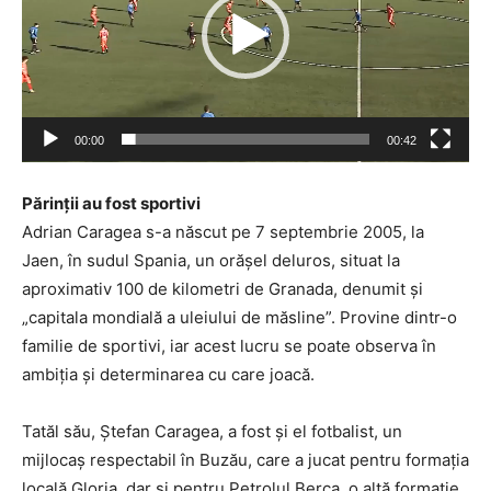
00:00
00:42
Părinții au fost sportivi
Adrian Caragea s-a născut pe 7 septembrie 2005, la
Jaen, în sudul Spania, un orășel deluros, situat la
aproximativ 100 de kilometri de Granada, denumit și
„capitala mondială a uleiului de măsline”. Provine dintr-o
familie de sportivi, iar acest lucru se poate observa în
ambiția și determinarea cu care joacă.
Tatăl său, Ștefan Caragea, a fost și el fotbalist, un
mijlocaș respectabil în Buzău, care a jucat pentru formația
locală Gloria, dar și pentru Petrolul Berca, o altă formație