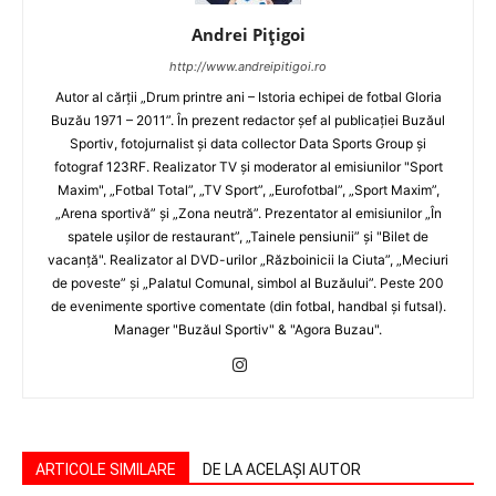
Andrei Pițigoi
http://www.andreipitigoi.ro
Autor al cărţii „Drum printre ani – Istoria echipei de fotbal Gloria
Buzău 1971 – 2011”. În prezent redactor şef al publicaţiei Buzăul
Sportiv, fotojurnalist şi data collector Data Sports Group şi
fotograf 123RF. Realizator TV şi moderator al emisiunilor "Sport
Maxim", „Fotbal Total”, „TV Sport”, „Eurofotbal”, „Sport Maxim”,
„Arena sportivă” şi „Zona neutră”. Prezentator al emisiunilor „În
spatele uşilor de restaurant”, „Tainele pensiunii” şi "Bilet de
vacanţă". Realizator al DVD-urilor „Războinicii la Ciuta”, „Meciuri
de poveste” şi „Palatul Comunal, simbol al Buzăului”. Peste 200
de evenimente sportive comentate (din fotbal, handbal şi futsal).
Manager "Buzăul Sportiv" & "Agora Buzau".
ARTICOLE SIMILARE
DE LA ACELAȘI AUTOR