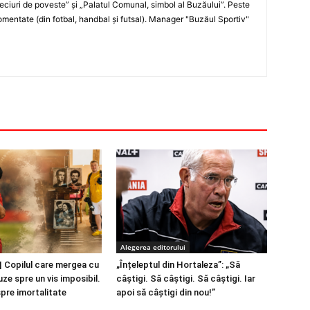
„Meciuri de poveste” şi „Palatul Comunal, simbol al Buzăului”. Peste
entate (din fotbal, handbal şi futsal). Manager "Buzăul Sportiv"
Alegerea editorului
 Copilul care mergea cu
„Înțeleptul din Hortaleza”: „Să
ze spre un vis imposibil.
câștigi. Să câștigi. Să câștigi. Iar
spre imortalitate
apoi să câștigi din nou!”