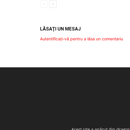
LĂSAȚI UN MESAJ
Autentificați-vă pentru a lăsa un comentariu
Acest site a apărut din dragos