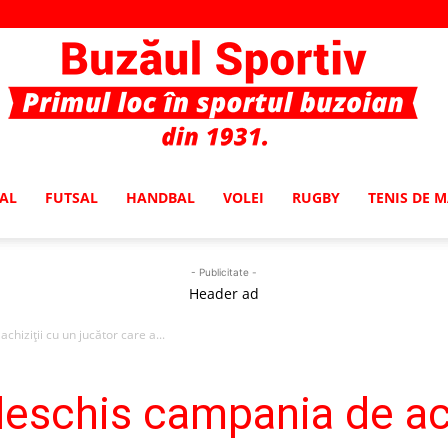
AL
FUTSAL
HANDBAL
VOLEI
RUGBY
TENIS DE 
Buzaul
- Publicitate -
Header ad
hiziţii cu un jucător care a...
Sportiv
deschis campania de ach