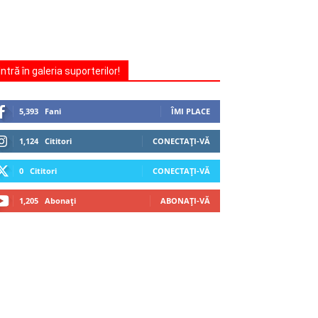
Intră în galeria suporterilor!
5,393
Fani
ÎMI PLACE
1,124
Cititori
CONECTAȚI-VĂ
0
Cititori
CONECTAȚI-VĂ
1,205
Abonați
ABONAȚI-VĂ