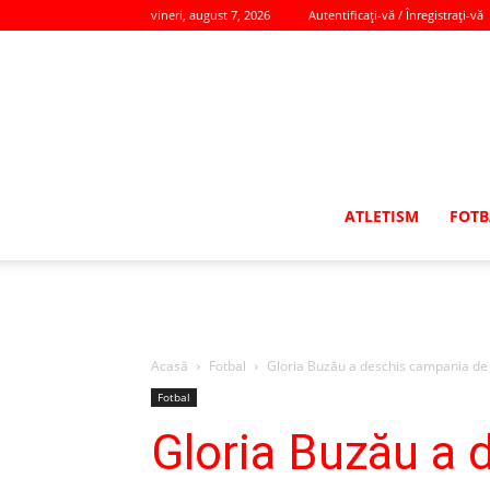
vineri, august 7, 2026
Autentificați-vă / Înregistrați-vă
ATLETISM
FOTB
Acasă
Fotbal
Gloria Buzău a deschis campania de ac
Fotbal
Gloria Buzău a 