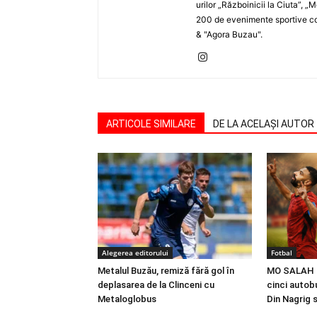
urilor „Războinicii la Ciuta”, 
200 de evenimente sportive com
& "Agora Buzau".
ARTICOLE SIMILARE
DE LA ACELAȘI AUTOR
Alegerea editorului
Fotbal
Metalul Buzău, remiză fără gol în
MO SALAH |
deplasarea de la Clinceni cu
cinci autobu
Metaloglobus
Din Nagrig 