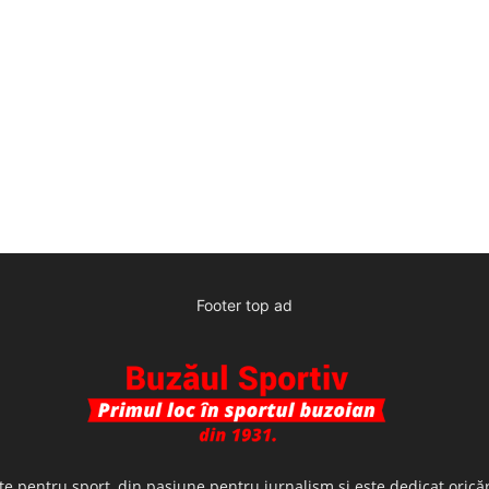
Footer top ad
te pentru sport, din pasiune pentru jurnalism şi este dedicat oricăr