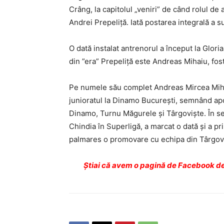
Crâng, la capitolul „veniri” de când rolul de 
Andrei Prepeliţă. Iată postarea integrală a s
O dată instalat antrenorul a început la Gloria
din ”era” Prepeliță este Andreas Mihaiu, fost
Pe numele său complet Andreas Mircea Mihaiu
junioratul la Dinamo București, semnând apoi 
Dinamo, Turnu Măgurele și Târgoviște. În se
Chindia în Superligă, a marcat o dată și a p
palmares o promovare cu echipa din Târgovi
Ştiai că avem o pagină de Facebook de