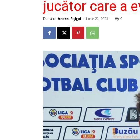
jucător care a e
De către
Andrei Pițigoi
-
iunie 22, 2023
0