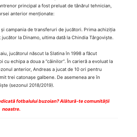
antrenor principal a fost preluat de tânărul tehnician,
ursei anterior menţionate:
 și campania de transferuri de jucători. Prima achiziția
 jucător la Dinamo, ultima dată la Chindia Târgoviște.
, jucătorul născut la Slatina în 1998 a făcut
cu echipa a doua a ”câinilor”. În carieră a evoluat la
zonul anterior, Andreas a jucat de 10 ori pentru
rimit trei catonașe galbene. De asemenea are în
ște (sezonul 2018/2019).
dicată fotbalului buzoian? Alătură-te comunității
noastre.