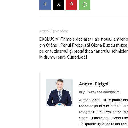
Articolul precedent
EXCLUSIV! Primele declaraţii ale noului antreno
din Crâng | Pariul Prepeliţă! Gloria Buzău mize
pe entuziasmul şi pregătirea tânărului tehnicia
în drumul spre SuperLigă!
Andrei Pițigoi
http://www.andreipitigoi.ro
Autor al cărţii „Drum printre an
redactor şef al publicaţiei Buză
fotograf 123RF. Realizator TV ş
Sport”, „Eurofotbal”, „Sport Ma
„În spatele uşilor de restaurant