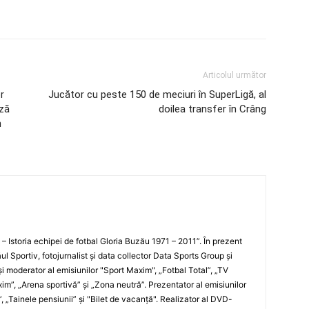
Articolul următor
r
Jucător cu peste 150 de meciuri în SuperLigă, al
ază
doilea transfer în Crâng
n
i – Istoria echipei de fotbal Gloria Buzău 1971 – 2011”. În prezent
ul Sportiv, fotojurnalist şi data collector Data Sports Group şi
i moderator al emisiunilor "Sport Maxim", „Fotbal Total”, „TV
xim”, „Arena sportivă” şi „Zona neutră”. Prezentator al emisiunilor
”, „Tainele pensiunii” şi "Bilet de vacanţă". Realizator al DVD-