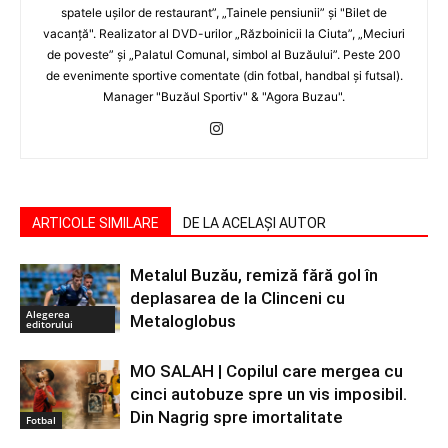
spatele uşilor de restaurant”, „Tainele pensiunii” şi "Bilet de
vacanţă". Realizator al DVD-urilor „Războinicii la Ciuta”, „Meciuri
de poveste” şi „Palatul Comunal, simbol al Buzăului”. Peste 200
de evenimente sportive comentate (din fotbal, handbal şi futsal).
Manager "Buzăul Sportiv" & "Agora Buzau".
ARTICOLE SIMILARE
DE LA ACELAȘI AUTOR
Metalul Buzău, remiză fără gol în
deplasarea de la Clinceni cu
Alegerea
Metaloglobus
editorului
MO SALAH | Copilul care mergea cu
cinci autobuze spre un vis imposibil.
Din Nagrig spre imortalitate
Fotbal