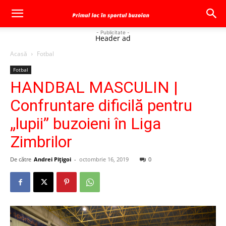
- Publicitate -
Header ad
Acasă
Fotbal
Fotbal
HANDBAL MASCULIN |
Confruntare dificilă pentru
„lupii” buzoieni în Liga
Zimbrilor
De către
Andrei Pițigoi
-
octombrie 16, 2019
0