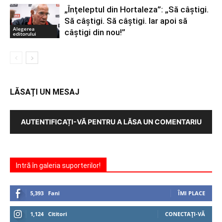
„Înțeleptul din Hortaleza”: „Să câștigi.
Să câștigi. Să câștigi. Iar apoi să
Alegerea
câștigi din nou!”
editorului
LĂSAȚI UN MESAJ
AUTENTIFICAȚI-VĂ PENTRU A LĂSA UN COMENTARIU
Intră în galeria suporterilor!
5,393
Fani
ÎMI PLACE
1,124
Cititori
CONECTAȚI-VĂ