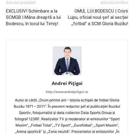
Articolul precedent
Articolul următor
EXCLUSIV! Schimbare a la
OMUL LUI BODESCU | Cristi
SCMGB | Mâna dreaptă a lui
Lupu, oficial noul șef al secției
Bodescu, în locul lui Timiş!
„fotbal” a SCM Gloria Buzău!
Andrei Pițigoi
http://www.andreipitigoi.ro
Autor al cărţii „Drum printre ani – Istoria echipei de fotbal Gloria
Buzău 1971 – 2011”. În prezent redactor şef al publicaţiei Buzăul
Sportiv, fotojurnalist şi data collector Data Sports Group şi
fotograf 123RF. Realizator TV şi moderator al emisiunilor "Sport
Maxim", „Fotbal Total”, „TV Sport”, „Eurofotbal”, „Sport Maxim”,
„Arena sportivă” şi „Zona neutră”. Prezentator al emisiunilor „În