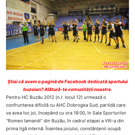
Ştiai că avem o pagină de Facebook dedicată sportului
buzoian? Alătură-te comunității noastre.
Pentru HC Buzău 2012 (n.r. locul 12) urmează o
confruntarea dificilă cu AHC Dobrogea Sud, partidă care
va avea loc joi, începând cu ora 18:00, în Sala Sporturilor
“Romeo Iamandi” din Buzău, în cadrul etapei a VIII-a din
prima ligă internă. Înaintea jocului, constănţenii ocupă