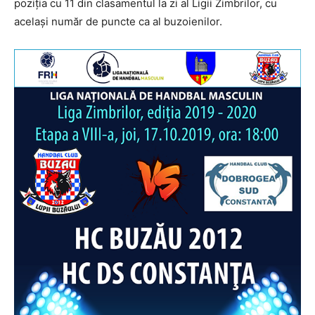
poziţia cu 11 din clasamentul la zi al Ligii Zimbrilor, cu
acelaşi număr de puncte ca al buzoienilor.