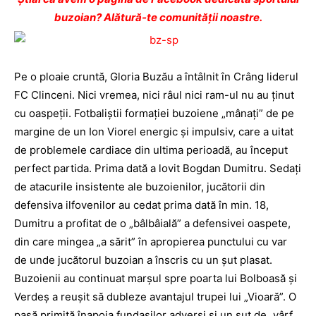
buzoian? Alătură-te comunității noastre.
Pe o ploaie cruntă, Gloria Buzău a întâlnit în Crâng liderul
FC Clinceni. Nici vremea, nici râul nici ram-ul nu au ţinut
cu oaspeţii. Fotbaliştii formaţiei buzoiene „mânaţi” de pe
margine de un Ion Viorel energic şi impulsiv, care a uitat
de problemele cardiace din ultima perioadă, au început
perfect partida. Prima dată a lovit Bogdan Dumitru. Sedaţi
de atacurile insistente ale buzoienilor, jucătorii din
defensiva ilfovenilor au cedat prima dată în min. 18,
Dumitru a profitat de o „bâlbâială” a defensivei oaspete,
din care mingea „a sărit” în apropierea punctului cu var
de unde jucătorul buzoian a înscris cu un şut plasat.
Buzoienii au continuat marşul spre poarta lui Bolboasă şi
Verdeş a reuşit să dubleze avantajul trupei lui „Vioară”. O
pasă primită înapoia fundaşilor adverşi şi un şut de „vârf