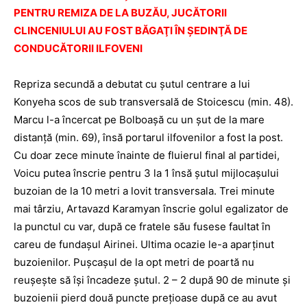
PENTRU REMIZA DE LA BUZĂU, JUCĂTORII
CLINCENIULUI AU FOST BĂGAŢI ÎN ŞEDINŢĂ DE
CONDUCĂTORII ILFOVENI
Repriza secundă a debutat cu şutul centrare a lui
Konyeha scos de sub transversală de Stoicescu (min. 48).
Marcu l-a încercat pe Bolboaşă cu un şut de la mare
distanţă (min. 69), însă portarul ilfovenilor a fost la post.
Cu doar zece minute înainte de fluierul final al partidei,
Voicu putea înscrie pentru 3 la 1 însă şutul mijlocaşului
buzoian de la 10 metri a lovit transversala. Trei minute
mai târziu, Artavazd Karamyan înscrie golul egalizator de
la punctul cu var, după ce fratele său fusese faultat în
careu de fundaşul Airinei. Ultima ocazie le-a aparţinut
buzoienilor. Puşcaşul de la opt metri de poartă nu
reuşeşte să îşi încadeze şutul. 2 – 2 după 90 de minute şi
buzoienii pierd două puncte preţioase după ce au avut