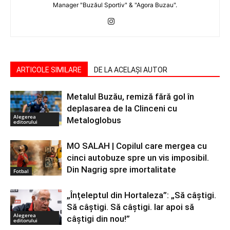
Manager "Buzăul Sportiv" & "Agora Buzau".
ARTICOLE SIMILARE
DE LA ACELAȘI AUTOR
Metalul Buzău, remiză fără gol în
deplasarea de la Clinceni cu
Alegerea
Metaloglobus
editorului
MO SALAH | Copilul care mergea cu
cinci autobuze spre un vis imposibil.
Din Nagrig spre imortalitate
Fotbal
„Înțeleptul din Hortaleza”: „Să câștigi.
Să câștigi. Să câștigi. Iar apoi să
Alegerea
câștigi din nou!”
editorului