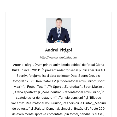
Andrei Pițigoi
http://www.andreipitigoi.ro
Autor al cărţii „Drum printre ani – Istoria echipei de fotbal Gloria
Buzău 1971 – 2011”. În prezent redactor şef al publicaţiei Buzăul
Sportiv, fotojurnalist şi data collector Data Sports Group şi
fotograf 123RF. Realizator TV şi moderator al emisiunilor "Sport
Maxim", „Fotbal Total”, „TV Sport”, „Eurofotbal”, „Sport Maxim”,
„Arena sportivă” şi „Zona neutră”. Prezentator al emisiunilor „În
spatele uşilor de restaurant”, „Tainele pensiunii” şi "Bilet de
vacanţă". Realizator al DVD-urilor „Războinicii la Ciuta”, „Meciuri
de poveste” şi „Palatul Comunal, simbol al Buzăului”. Peste 200
de evenimente sportive comentate (din fotbal, handbal şi futsal).