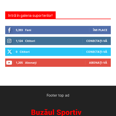
Intră în galeria suporterilor!
5,393
Fani
ÎMI PLACE
1,124
Cititori
CONECTAȚI-VĂ
0
Cititori
CONECTAȚI-VĂ
1,205
Abonați
ABONAȚI-VĂ
Footer top ad