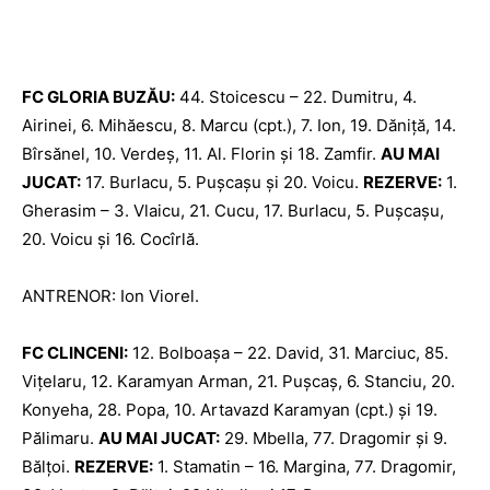
FC GLORIA BUZĂU:
44. Stoicescu – 22. Dumitru, 4.
Airinei, 6. Mihăescu, 8. Marcu (cpt.), 7. Ion, 19. Dăniţă, 14.
Bîrsănel, 10. Verdeş, 11. Al. Florin şi 18. Zamfir.
AU MAI
JUCAT:
17. Burlacu, 5. Puşcaşu şi 20. Voicu.
REZERVE:
1.
Gherasim – 3. Vlaicu, 21. Cucu, 17. Burlacu, 5. Puşcaşu,
20. Voicu şi 16. Cocîrlă.
ANTRENOR: Ion Viorel.
FC CLINCENI:
12. Bolboaşa – 22. David, 31. Marciuc, 85.
Viţelaru, 12. Karamyan Arman, 21. Puşcaş, 6. Stanciu, 20.
Konyeha, 28. Popa, 10. Artavazd Karamyan (cpt.) şi 19.
Pălimaru.
AU MAI JUCAT:
29. Mbella, 77. Dragomir şi 9.
Bălţoi.
REZERVE:
1. Stamatin – 16. Margina, 77. Dragomir,