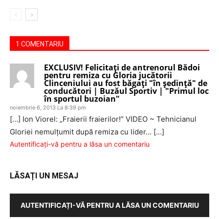
1 COMENTARIU
EXCLUSIV! Felicitaţi de antrenorul Bădoi
pentru remiza cu Gloria jucătorii
Clinceniului au fost băgaţi "în şedinţă" de
conducători | Buzăul Sportiv | "Primul loc
în sportul buzoian"
noiembrie 6, 2013 La 8:39 pm
[…] Ion Viorel: „Fraierii fraierilor!” VIDEO ~ Tehnicianul
Gloriei nemulţumit după remiza cu lider… […]
Autentificați-vă pentru a lăsa un comentariu
LĂSAȚI UN MESAJ
AUTENTIFICAȚI-VĂ PENTRU A LĂSA UN COMENTARIU