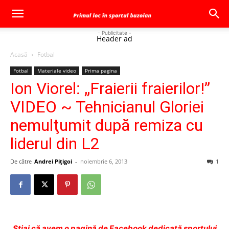
- Publicitate -
Header ad
Acasă
Fotbal
Fotbal
Materiale video
Prima pagina
Ion Viorel: „Fraierii fraierilor!”
VIDEO ~ Tehnicianul Gloriei
nemulţumit după remiza cu
liderul din L2
De către
Andrei Pițigoi
-
noiembrie 6, 2013
1
Ştiai că avem o pagină de Facebook dedicată sportului