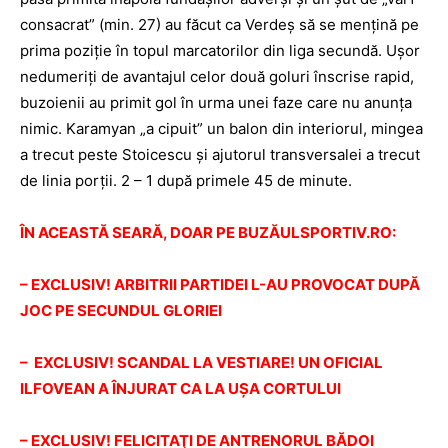
consacrat” (min. 27) au făcut ca Verdeş să se menţină pe
prima poziţie în topul marcatorilor din liga secundă. Uşor
nedumeriţi de avantajul celor două goluri înscrise rapid,
buzoienii au primit gol în urma unei faze care nu anunţa
nimic. Karamyan „a cipuit” un balon din interiorul, mingea
a trecut peste Stoicescu şi ajutorul transversalei a trecut
de linia porţii. 2 – 1 după primele 45 de minute.
ÎN ACEASTĂ SEARĂ, DOAR PE BUZĂULSPORTIV.RO:
– EXCLUSIV! ARBITRII PARTIDEI L-AU PROVOCAT DUPĂ
JOC PE SECUNDUL GLORIEI
– EXCLUSIV! SCANDAL LA VESTIARE! UN OFICIAL
ILFOVEAN A ÎNJURAT CA LA UŞA CORTULUI
– EXCLUSIV! FELICITAŢI DE ANTRENORUL BĂDOI