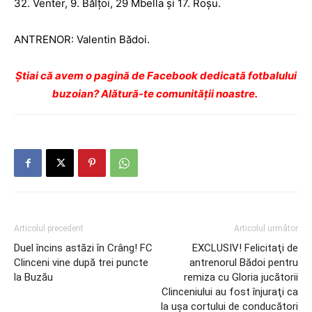
32. Venter, 9. Bălţoi, 29 Mbella şi 17. Roşu.
ANTRENOR: Valentin Bădoi.
Ştiai că avem o pagină de Facebook dedicată fotbalului
buzoian? Alătură-te comunității noastre.
Articolul precedent
Articolul următor
Duel încins astăzi în Crâng! FC
EXCLUSIV! Felicitaţi de
Clinceni vine după trei puncte
antrenorul Bădoi pentru
la Buzău
remiza cu Gloria jucătorii
Clinceniului au fost înjuraţi ca
la uşa cortului de conducători