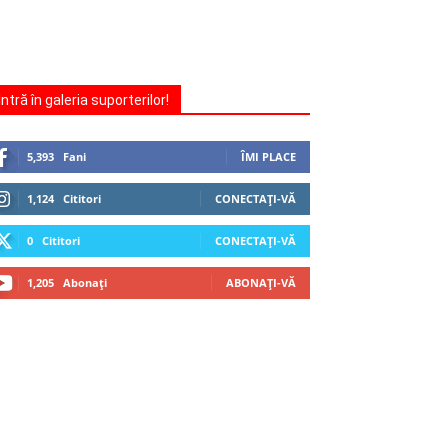
Intră în galeria suporterilor!
5,393
Fani
ÎMI PLACE
1,124
Cititori
CONECTAȚI-VĂ
0
Cititori
CONECTAȚI-VĂ
1,205
Abonați
ABONAȚI-VĂ