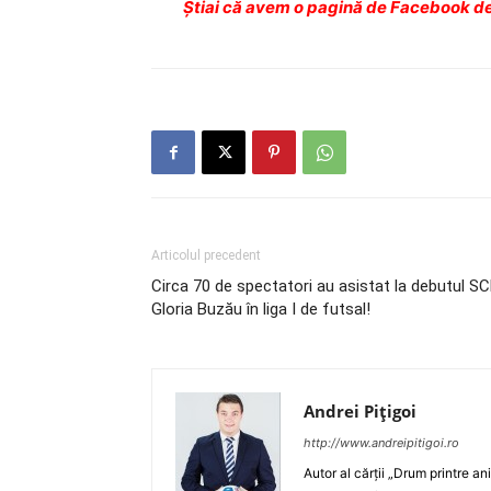
Ştiai că avem o pagină de Facebook de
Articolul precedent
Circa 70 de spectatori au asistat la debutul S
Gloria Buzău în liga I de futsal!
Andrei Pițigoi
http://www.andreipitigoi.ro
Autor al cărţii „Drum printre an