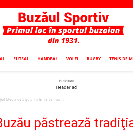
AL
FUTSAL
HANDBAL
VOLEI
RUGBY
TENIS DE 
Buzaul
- Publicitate -
Header ad
ţia! Media de 5 goluri primite pe meci...
Sportiv
 Buzău păstrează tradiţ