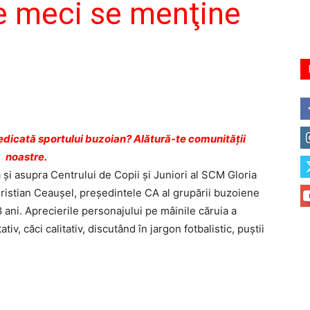
pe meci se menţine
dicată sportului buzoian? Alătură-te comunității
noastre.
 şi asupra Centrului de Copii şi Juniori al SCM Gloria
Cristian Ceauşel, preşedintele CA al grupării buzoiene
ani. Aprecierile personajului pe mâinile căruia a
iv, căci calitativ, discutând în jargon fotbalistic, puştii