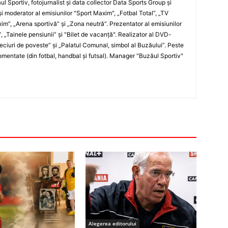
ul Sportiv, fotojurnalist şi data collector Data Sports Group şi
i moderator al emisiunilor "Sport Maxim", „Fotbal Total”, „TV
xim”, „Arena sportivă” şi „Zona neutră”. Prezentator al emisiunilor
”, „Tainele pensiunii” şi "Bilet de vacanţă". Realizator al DVD-
„Meciuri de poveste” şi „Palatul Comunal, simbol al Buzăului”. Peste
entate (din fotbal, handbal şi futsal). Manager "Buzăul Sportiv"
Alegerea editorului