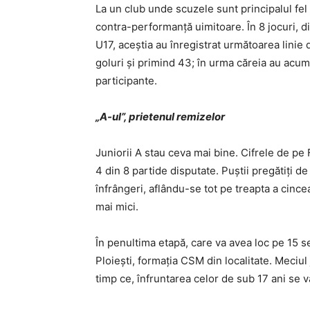
La un club unde scuzele sunt principalul fel 
contra-performanţă uimitoare. În 8 jocuri, d
U17, aceştia au înregistrat următoarea linie 
goluri şi primind 43; în urma căreia au acum
participante.
„A-ul”, prietenul remizelor
Juniorii A stau ceva mai bine. Cifrele de pe 
4 din 8 partide disputate. Puştii pregătiţi d
înfrângeri, aflându-se tot pe treapta a cince
mai mici.
În penultima etapă, care va avea loc pe 15 s
Ploieşti, formaţia CSM din localitate. Meciul
timp ce, înfruntarea celor de sub 17 ani se v