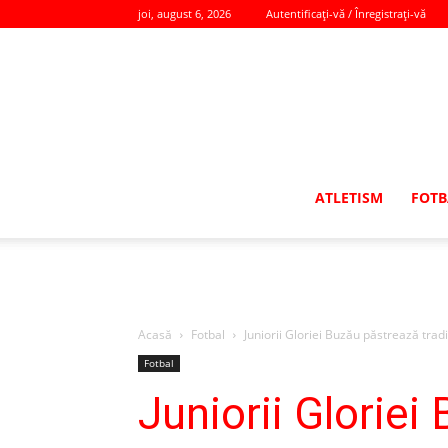
joi, august 6, 2026
Autentificați-vă / Înregistrați-vă
ATLETISM
FOTB
Acasă
Fotbal
Juniorii Gloriei Buzău păstrează tradi
Fotbal
Juniorii Gloriei