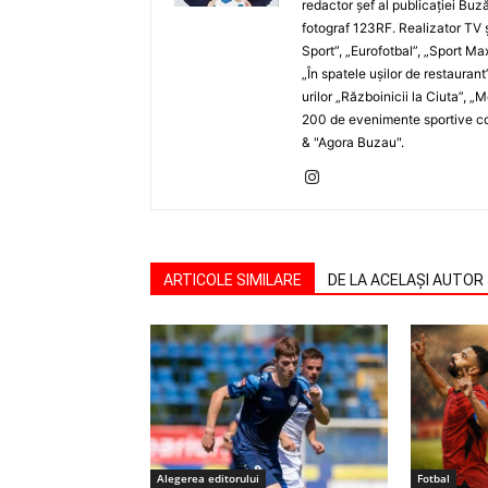
redactor şef al publicaţiei Buză
fotograf 123RF. Realizator TV ş
Sport”, „Eurofotbal”, „Sport Ma
„În spatele uşilor de restaurant
urilor „Războinicii la Ciuta”, 
200 de evenimente sportive com
& "Agora Buzau".
ARTICOLE SIMILARE
DE LA ACELAȘI AUTOR
Alegerea editorului
Fotbal