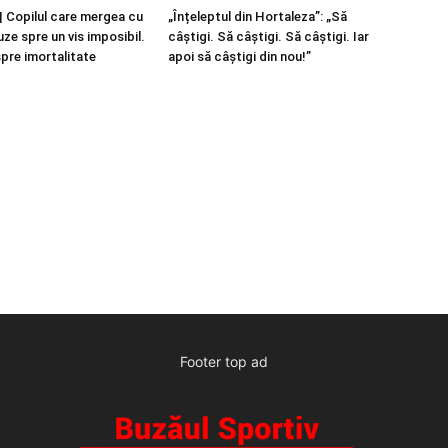
 Copilul care mergea cu
„Înțeleptul din Hortaleza”: „Să
ze spre un vis imposibil.
câștigi. Să câștigi. Să câștigi. Iar
spre imortalitate
apoi să câștigi din nou!”
Footer top ad