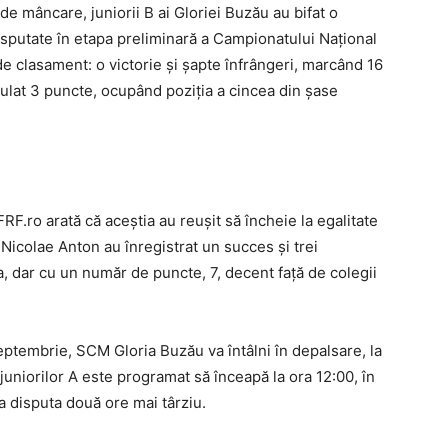
de mâncare, juniorii B ai Gloriei Buzău au bifat o
isputate în etapa preliminară a Campionatului Naţional
de clasament: o victorie şi şapte înfrângeri, marcând 16
ulat 3 puncte, ocupând poziţia a cincea din şase
FRF.ro arată că aceştia au reuşit să încheie la egalitate
e Nicolae Anton au înregistrat un succes şi trei
a, dar cu un număr de puncte, 7, decent faţă de colegii
eptembrie, SCM Gloria Buzău va întâlni în depalsare, la
 juniorilor A este programat să înceapă la ora 12:00, în
a disputa două ore mai târziu.