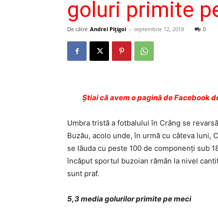
goluri primite 
De către
Andrei Pițigoi
-
septembrie 12, 2018
0
Ştiai că avem o pagină de Facebook de
Umbra tristă a fotbalului în Crâng se revarsă
Buzău, acolo unde, în urmă cu câteva luni, 
se lăuda cu peste 100 de componenţi sub 18 
încăput sportul buzoian rămân la nivel cantitat
sunt praf.
5,3 media golurilor primite pe meci