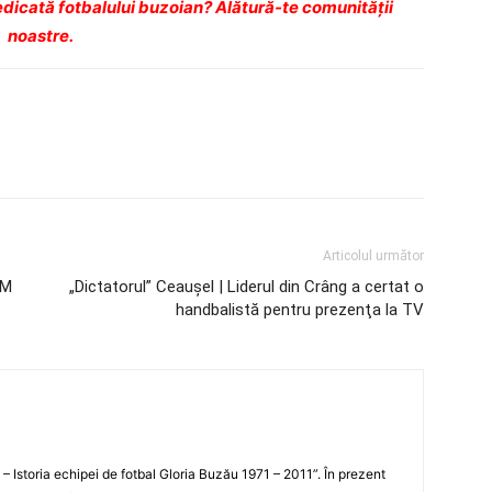
dicată fotbalului buzoian? Alătură-te comunității
noastre.
Articolul următor
CM
„Dictatorul” Ceauşel | Liderul din Crâng a certat o
handbalistă pentru prezenţa la TV
i – Istoria echipei de fotbal Gloria Buzău 1971 – 2011”. În prezent