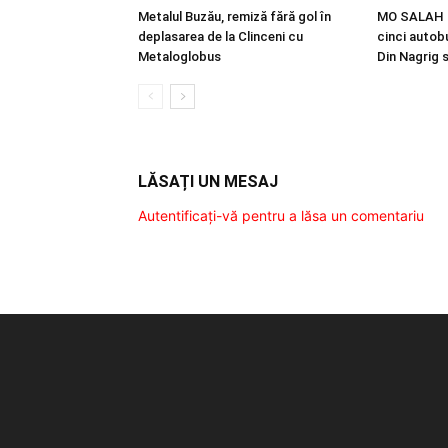
Metalul Buzău, remiză fără gol în
MO SALAH |
deplasarea de la Clinceni cu
cinci autobu
Metaloglobus
Din Nagrig 
LĂSAȚI UN MESAJ
Autentificați-vă pentru a lăsa un comentariu