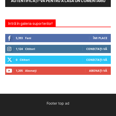
AUTENTIFICAȚI-VĂ PENTRU A LĂSA UN COMENTARIU
Intră în galeria suporterilor!
5,393
Fani
ÎMI PLACE
1,124
Cititori
CONECTAȚI-VĂ
0
Cititori
CONECTAȚI-VĂ
1,205
Abonați
ABONAȚI-VĂ
Footer top ad