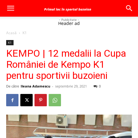
- Publicitate -
Header ad
Acasă
K1
K1
KEMPO | 12 medalii la Cupa
României de Kempo K1
pentru sportivii buzoieni
De către
Ileana Adamescu
-
septembrie 29, 2021
0