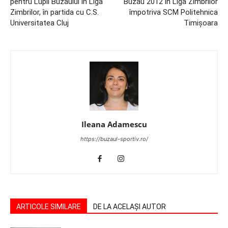
pentru Lupii Buzăului în Liga
Buzău 2012 în Liga Zimbrilor
Zimbrilor, în partida cu C.S.
împotriva SCM Politehnica
Universitatea Cluj
Timișoara
Ileana Adamescu
https://buzaul-sportiv.ro/
ARTICOLE SIMILARE
DE LA ACELAȘI AUTOR