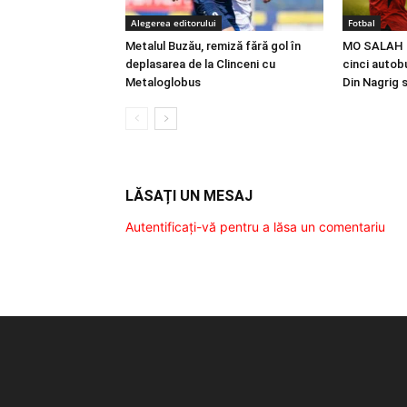
Alegerea editorului
Fotbal
Metalul Buzău, remiză fără gol în
MO SALAH |
deplasarea de la Clinceni cu
cinci autobu
Metaloglobus
Din Nagrig 
LĂSAȚI UN MESAJ
Autentificați-vă pentru a lăsa un comentariu