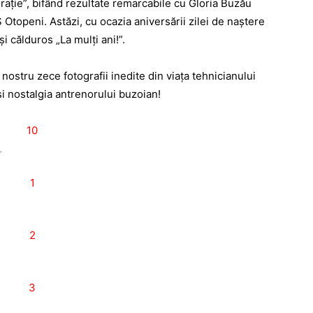
raţie”, bifând rezultate remarcabile cu Gloria Buzău
S Otopeni. Astăzi, cu ocazia aniversării zilei de naştere
i călduros „La mulţi ani!”.
 nostru zece fotografii inedite din viaţa tehnicianului
şi nostalgia antrenorului buzoian!
.