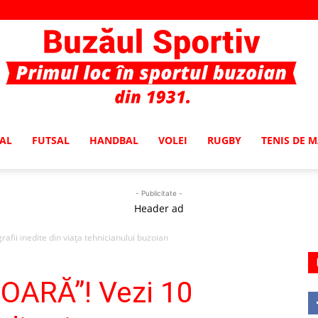
AL
FUTSAL
HANDBAL
VOLEI
RUGBY
TENIS DE 
Buzaul
- Publicitate -
Header ad
afii inedite din viaţa tehnicianului buzoian
Sportiv
IOARĂ”! Vezi 10