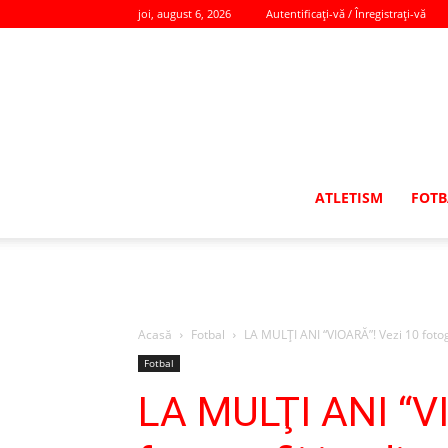
joi, august 6, 2026
Autentificați-vă / Înregistrați-vă
ATLETISM
FOTB
Acasă
Fotbal
LA MULŢI ANI “VIOARĂ”! Vezi 10 fotogr
Fotbal
LA MULŢI ANI “V