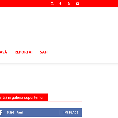
MASĂ
REPORTAJ
ŞAH
Intră în galeria suporterilor!
5,393
Fani
ÎMI PLACE