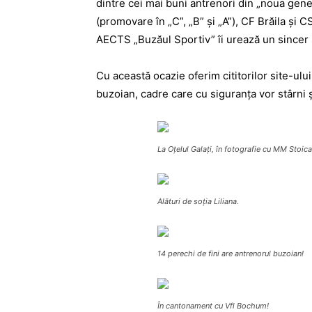
dintre cei mai buni antrenori din „noua gene
(promovare în „C”, „B” şi „A”), CF Brăila şi C
AECTS „Buzăul Sportiv” îi urează un sincer ş
Cu această ocazie oferim cititorilor site-ului
buzoian, cadre care cu siguranţa vor stârni 
La Oţelul Galaţi, în fotografie cu MM Stoica
Alături de soţia Liliana.
14 perechi de fini are antrenorul buzoian!
În cantonament cu Vfl Bochum!