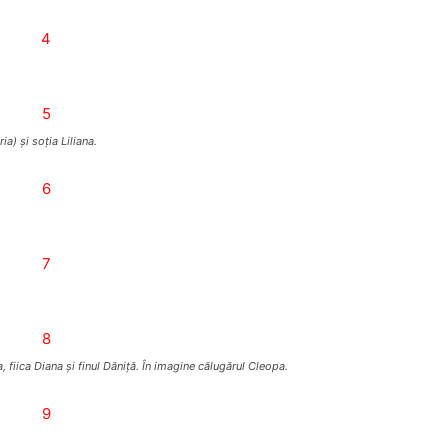
ia) şi soţia Liliana.
na, fiica Diana şi finul Dăniţă. În imagine călugărul Cleopa.