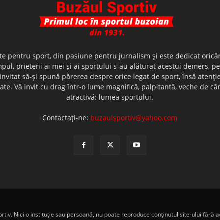
te pentru sport, din pasiune pentru jurnalism şi este dedicat oricăr
ul, prieteni ai mei şi ai sportului s-au alăturat acestui demers, p
nvitat să-şi spună părerea despre orice legat de sport, însă atenţi
olerate. Vă invit cu drag într-o lume magnifică, palpitantă, veche de
atractivă: lumea sportului.
Contactați-ne:
buzaulsportiv@yahoo.com
iv. Nici o instituţie sau persoană, nu poate reproduce conţinutul site-ului fără ac