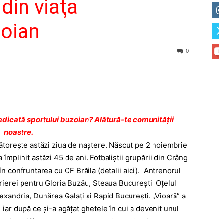
 din viaţa
zoian
0
dicată sportului buzoian? Alătură-te comunității
noastre.
rbătoreşte astăzi ziua de naştere. Născut pe 2 noiembrie
împlinit astăzi 45 de ani. Fotbaliştii grupării din Crâng
, în confruntarea cu CF Brăila
(detalii aici)
. Antrenorul
rierei pentru Gloria Buzău, Steaua Bucureşti, Oţelul
xandria, Dunărea Galaţi şi Rapid Bucureşti. „Vioară” a
 iar după ce şi-a agăţat ghetele în cui a devenit unul