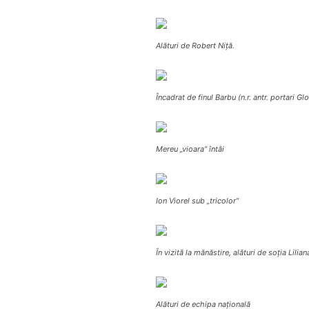
Alături de Robert Niţă.
Încadrat de finul Barbu (n.r. antr. portari Glor
Mereu „vioara” întâi
Ion Viorel sub „tricolor”
În vizită la mănăstire, alături de soţia Lilia
Alături de echipa naţională