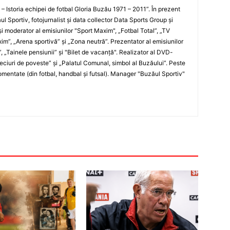
i – Istoria echipei de fotbal Gloria Buzău 1971 – 2011”. În prezent
ul Sportiv, fotojurnalist şi data collector Data Sports Group şi
i moderator al emisiunilor "Sport Maxim", „Fotbal Total”, „TV
xim”, „Arena sportivă” şi „Zona neutră”. Prezentator al emisiunilor
”, „Tainele pensiunii” şi "Bilet de vacanţă". Realizator al DVD-
„Meciuri de poveste” şi „Palatul Comunal, simbol al Buzăului”. Peste
entate (din fotbal, handbal şi futsal). Manager "Buzăul Sportiv"