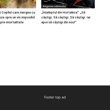
Alegerea editorului
 Copilul care mergea cu
„Înțeleptul din Hortaleza”: „Să
ze spre un vis imposibil.
câștigi. Să câștigi. Să câștigi. Iar
spre imortalitate
apoi să câștigi din nou!”
Footer top ad