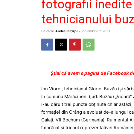
fotografii inedite
tehnicianului bu
De către
Andrei Pițigoi
-
noiembrie 2, 2013
Ştiai că avem o pagină de Facebook de
Ion Viorel, tehnicianul Gloriei Buzău îşi să
în comuna Mărăcineni (jud. Buzău) „Vioară” a 
i-au dăruit trei puncte obţinute chiar astăzi
formaţiei din Crâng a evoluat de-a lungul ca
Galaţi, Vfl Bochum (Germania), Rulmentul Ale
îmbrăcat şi tricoul reprezentativei României,