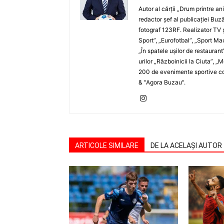
Autor al cărţii „Drum printre an
redactor şef al publicaţiei Buză
fotograf 123RF. Realizator TV ş
Sport”, „Eurofotbal”, „Sport Ma
„În spatele uşilor de restaurant
urilor „Războinicii la Ciuta”, 
200 de evenimente sportive com
& "Agora Buzau".
ARTICOLE SIMILARE
DE LA ACELAȘI AUTOR