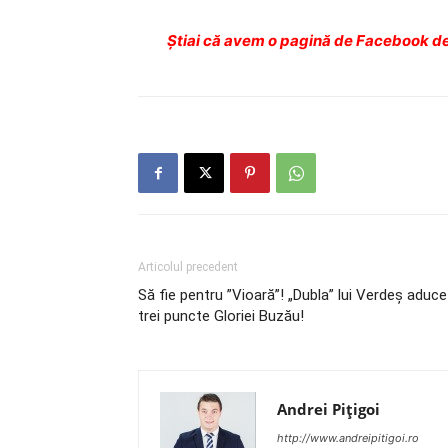
Ştiai că avem o pagină de Facebook de
Articolul precedent
Să fie pentru ”Vioară”! „Dubla” lui Verdeş aduce
trei puncte Gloriei Buzău!
Andrei Pițigoi
http://www.andreipitigoi.ro