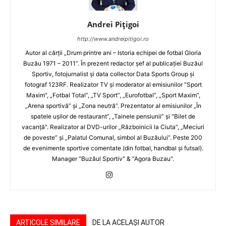
Andrei Pițigoi
http://www.andreipitigoi.ro
Autor al cărţii „Drum printre ani – Istoria echipei de fotbal Gloria
Buzău 1971 – 2011”. În prezent redactor şef al publicaţiei Buzăul
Sportiv, fotojurnalist şi data collector Data Sports Group şi
fotograf 123RF. Realizator TV şi moderator al emisiunilor "Sport
Maxim", „Fotbal Total”, „TV Sport”, „Eurofotbal”, „Sport Maxim”,
„Arena sportivă” şi „Zona neutră”. Prezentator al emisiunilor „În
spatele uşilor de restaurant”, „Tainele pensiunii” şi "Bilet de
vacanţă". Realizator al DVD-urilor „Războinicii la Ciuta”, „Meciuri
de poveste” şi „Palatul Comunal, simbol al Buzăului”. Peste 200
de evenimente sportive comentate (din fotbal, handbal şi futsal).
Manager "Buzăul Sportiv" & "Agora Buzau".
ARTICOLE SIMILARE
DE LA ACELAȘI AUTOR