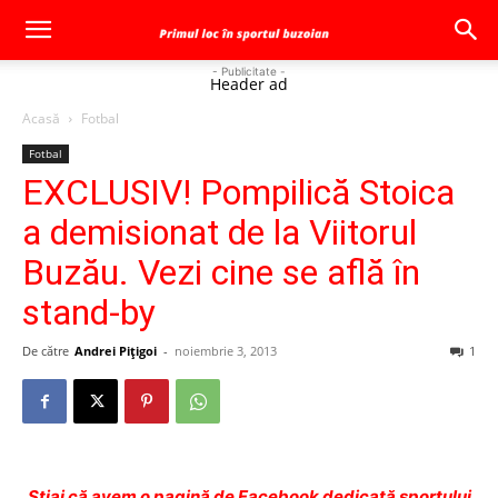
- Publicitate -
Header ad
Acasă
Fotbal
Fotbal
EXCLUSIV! Pompilică Stoica
a demisionat de la Viitorul
Buzău. Vezi cine se află în
stand-by
De către
Andrei Pițigoi
-
noiembrie 3, 2013
1
Ştiai că avem o pagină de Facebook dedicată sportului