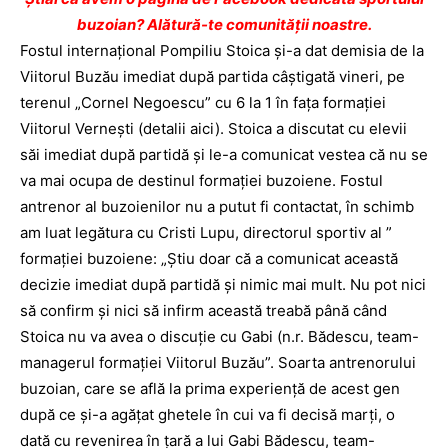
buzoian? Alătură-te comunității noastre.
Fostul internaţional Pompiliu Stoica şi-a dat demisia de la
Viitorul Buzău imediat după partida câştigată vineri, pe
terenul „Cornel Negoescu” cu 6 la 1 în faţa formaţiei
Viitorul Verneşti (
detalii aici
). Stoica a discutat cu elevii
săi imediat după partidă şi le-a comunicat vestea că nu se
va mai ocupa de destinul formaţiei buzoiene. Fostul
antrenor al buzoienilor nu a putut fi contactat, în schimb
am luat legătura cu Cristi Lupu, directorul sportiv al ”
formaţiei buzoiene: „Ştiu doar că a comunicat această
decizie imediat după partidă şi nimic mai mult. Nu pot nici
să confirm şi nici să infirm această treabă până când
Stoica nu va avea o discuţie cu Gabi (n.r. Bădescu, team-
managerul formaţiei Viitorul Buzău”. Soarta antrenorului
buzoian, care se află la prima experienţă de acest gen
după ce şi-a agăţat ghetele în cui va fi decisă marţi, o
dată cu revenirea în ţară a lui Gabi Bădescu, team-