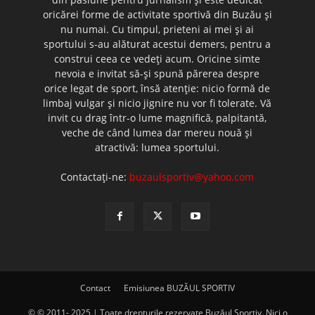
oricărei forme de activitate sportivă din Buzău şi
nu numai. Cu timpul, prieteni ai mei şi ai
sportului s-au alăturat acestui demers, pentru a
construi ceea ce vedeţi acum. Oricine simte
nevoia e invitat să-şi spună părerea despre
orice legat de sport, însă atenţie: nicio formă de
limbaj vulgar şi nicio jignire nu vor fi tolerate. Vă
invit cu drag într-o lume magnifică, palpitantă,
veche de când lumea dar mereu nouă şi
atractivă: lumea sportului.
Contactați-ne:
buzaulsportiv@yahoo.com
Contact
Emisiunea BUZĂUL SPORTIV
© © 2011- 2025 | Toate drepturile rezervate Buzăul Sportiv. Nici o