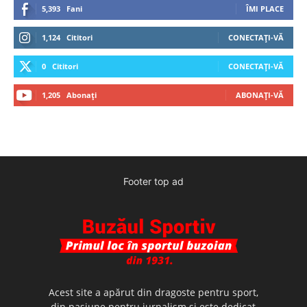
5,393
Fani
ÎMI PLACE
1,124
Cititori
CONECTAȚI-VĂ
0
Cititori
CONECTAȚI-VĂ
1,205
Abonați
ABONAȚI-VĂ
Footer top ad
Acest site a apărut din dragoste pentru sport,
din pasiune pentru jurnalism şi este dedicat