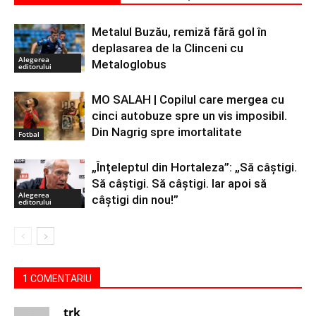
Metalul Buzău, remiză fără gol în
deplasarea de la Clinceni cu
Alegerea
Metaloglobus
editorului
MO SALAH | Copilul care mergea cu
cinci autobuze spre un vis imposibil.
Din Nagrig spre imortalitate
Fotbal
„Înțeleptul din Hortaleza”: „Să câștigi.
Să câștigi. Să câștigi. Iar apoi să
Alegerea
câștigi din nou!”
editorului
1 COMENTARIU
trk