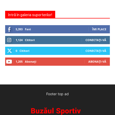
Intră în galeria suporterilor!
5,393
Fani
ÎMI PLACE
1,124
Cititori
CONECTAȚI-VĂ
0
Cititori
CONECTAȚI-VĂ
1,205
Abonați
ABONAȚI-VĂ
Footer top ad