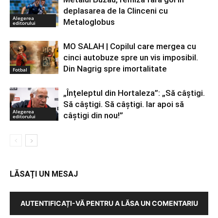
deplasarea de la Clinceni cu
Alegerea
Metaloglobus
editorului
MO SALAH | Copilul care mergea cu
cinci autobuze spre un vis imposibil.
Din Nagrig spre imortalitate
Fotbal
„Înțeleptul din Hortaleza”: „Să câștigi.
Să câștigi. Să câștigi. Iar apoi să
Alegerea
câștigi din nou!”
editorului
LĂSAȚI UN MESAJ
AUTENTIFICAȚI-VĂ PENTRU A LĂSA UN COMENTARIU