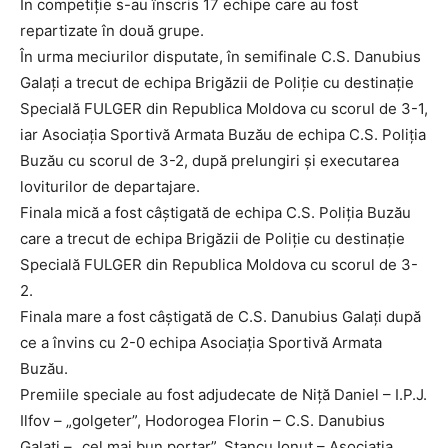
În competiţie s-au înscris 17 echipe care au fost
repartizate în două grupe.
În urma meciurilor disputate, în semifinale C.S. Danubius
Galaţi a trecut de echipa Brigăzii de Poliţie cu destinaţie
Specială FULGER din Republica Moldova cu scorul de 3-1,
iar Asociația Sportivă Armata Buzău de echipa C.S. Poliția
Buzău cu scorul de 3-2, după prelungiri şi executarea
loviturilor de departajare.
Finala mică a fost câştigată de echipa C.S. Poliția Buzău
care a trecut de echipa Brigăzii de Poliţie cu destinaţie
Specială FULGER din Republica Moldova cu scorul de 3-
2.
Finala mare a fost câştigată de C.S. Danubius Galați după
ce a învins cu 2-0 echipa Asociația Sportivă Armata
Buzău.
Premiile speciale au fost adjudecate de Niță Daniel – I.P.J.
Ilfov – „golgeter”, Hodorogea Florin – C.S. Danubius
Galați – „cel mai bun portar”, Stancu Ionuț – Asociația