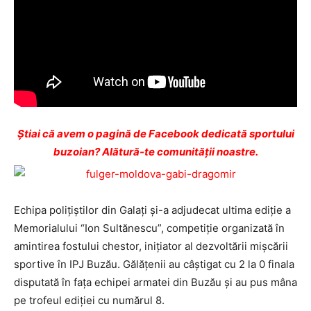
Ştiai că avem o pagină de Facebook dedicată sportului
buzoian? Alătură-te comunității noastre.
Echipa poliţiştilor din Galaţi şi-a adjudecat ultima ediţie a
Memorialului “Ion Sultănescu”, competiţie organizată în
amintirea fostului chestor, iniţiator al dezvoltării mişcării
sportive în IPJ Buzău. Gălăţenii au câştigat cu 2 la 0 finala
disputată în faţa echipei armatei din Buzău şi au pus mâna
pe trofeul ediţiei cu numărul 8.