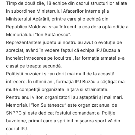
Timp de două zile, 18 echipe din cadrul structurilor aflate
în subordinea Ministerului Afacerilor Interne şi a
Ministerului Apărării, printre care şi o echipă din
Republica Moldova, s-au întrecut la cea de-a opta ediţie a
Memorialului “Ion Sultănescu”.
Reprezentantele judeţului nostru au avut o evoluţie de
apreciat, având în vedere faptul că echipa IPJ Buzău a
încheiat întrecerea pe locul trei, iar formaţia armatei s-a
clasat pe treapta secundă.
Poliţiştii buzoieni şi-au dorit mai mult de la această
întrecere. În ultimii ani, formaţia IPJ Buzău a câştigat mai
multe competiţii organizate în ţară şi străinătate.
Pentru anul viitor, organizatorii au aşteptări şi mai mari.
Memorialul “Ion Sultănescu” este organizat anual de
SNPPC şi este dedicat fostului comandant al Poliţiei
buzoiene, primul care a sprijinit mişcarea sportivă din
cadrul IPJ.