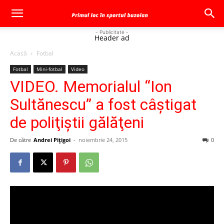
- Publicitate -
Header ad
Acasă
Fotbal
Fotbal
Mini-fotbal
Video
VIDEO. Memorialul “Ion
Sultănescu” a fost câştigat
de poliţiştii gălăţeni
De către
Andrei Pițigoi
-
noiembrie 24, 2015
0