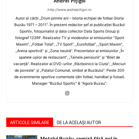
Andrei Pițigoi
http://www.andreipitigoi.ro
Autor al cărţii „Drum printre ani – Istoria echipei de fotbal Gloria
Buzău 1971 – 2011”. În prezent redactor şef al publicaţiei Buzăul
Sportiv, fotojurnalist şi data collector Data Sports Group şi
fotograf 123RF. Realizator TV şi moderator al emisiunilor "Sport
Maxim", „Fotbal Total”, „TV Sport”, „Eurofotbal”, „Sport Maxim”,
„Arena sportivă” şi „Zona neutră”. Prezentator al emisiunilor „În
spatele uşilor de restaurant”, „Tainele pensiunii” şi "Bilet de
vacanţă". Realizator al DVD-urilor „Războinicii la Ciuta”, „Meciuri
de poveste” şi „Palatul Comunal, simbol al Buzăului”. Peste 200
de evenimente sportive comentate (din fotbal, handbal şi futsal).
Manager "Buzăul Sportiv" & "Agora Buzau".
ARTICOLE SIMILARE
DE LA ACELAȘI AUTOR
Metalul Buzău, remiză fără gol în