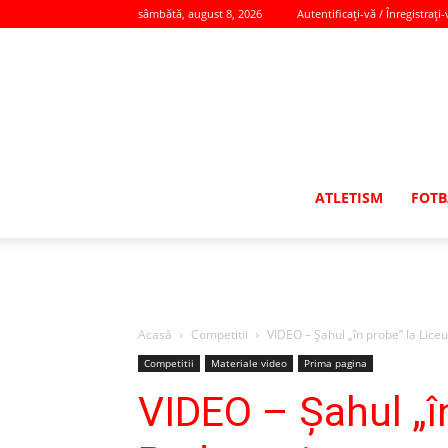
sâmbătă, august 8, 2026
Autentificați-vă / Înregistrați-
ATLETISM
FOTB
Acasă
Competitii
VIDEO – Şahul „în probe” la Lice
Competitii
Materiale video
Prima pagina
VIDEO – Şahul „în