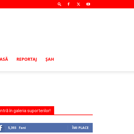
MASĂ
REPORTAJ
ŞAH
Intră în galeria suporterilor!
5,393
Fani
ÎMI PLACE