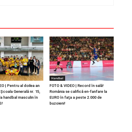
Handbal
O | Pentru al doilea an
FOTO & VIDEO | Record în sală!
Şcoala Generală nr. 15,
România se califică en-fanfare la
a handbal masculin în
EURO în faţa a peste 2.000 de
S!
buzoieni!