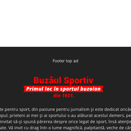
Footer top ad
te pentru sport, din pasiune pentru jurnalism şi este dedicat oricăr
ul, prieteni ai mei şi ai sportului s-au alăturat acestui demers, p
nvitat să-şi spună părerea despre orice legat de sport, însă atenţi
olerate. Vă invit cu drag într-o lume magnifică, palpitantă, veche de