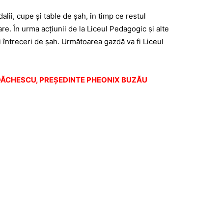
alii, cupe şi table de şah, în timp ce restul
are. În urma acţiunii de la Liceul Pedagogic şi alte
i întreceri de şah. Următoarea gazdă va fi Liceul
RDĂCHESCU, PREŞEDINTE PHEONIX BUZĂU