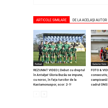
ARTICOLE SIMILARE
DE LA ACELAȘI AUTOR
Fotbal
Galerie foto
REZUMAT VIDEO | Debut cu dreptul
FOTO & VIDE
în Antalya! Gloria Buzău se impune,
consecutiv, 
cu noroc, în fața turcilor de la
campioană l
Kastamonuspor, scor: 2-1!
cadrul ONS