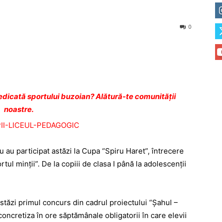
0
dicată sportului buzoian? Alătură-te comunității
noastre.
 au participat astăzi la Cupa “Spiru Haret”, întrecere
rtul minţii”. De la copiii de clasa I până la adolescenţii
tăzi primul concurs din cadrul proiectului “Şahul –
 concretiza în ore săptămânale obligatorii în care elevii