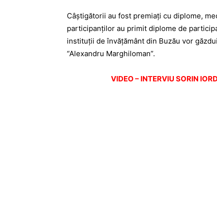
Câştigătorii au fost premiaţi cu diplome, med
participanţilor au primit diplome de particip
instituţii de învăţământ din Buzău vor găzdu
“Alexandru Marghiloman”.
VIDEO – INTERVIU SORIN IO