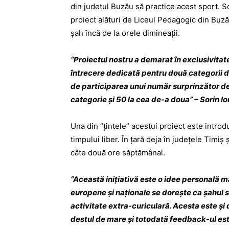
din judeţul Buzău să practice acest sport. So
proiect alături de Liceul Pedagogic din Buză
şah încă de la orele dimineaţii.
“Proiectul nostru a demarat în exclusivita
întrecere dedicată pentru două categorii de 
de participarea unui număr surprinzător de
categorie şi 50 la cea de-a doua” – Sorin 
Una din “ţintele” acestui proiect este introd
timpului liber. În ţară deja în judeţele Timiş ş
câte două ore săptămânal.
“Această iniţiativă este o idee personală 
europene şi naţionale se doreşte ca şahul să
activitate extra-curiculară. Acesta este şi 
destul de mare şi totodată feedback-ul est