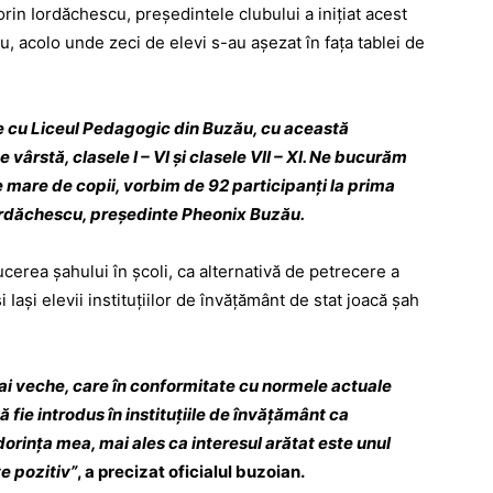
rin Iordăchescu, preşedintele clubului a iniţiat acest
u, acolo unde zeci de elevi s-au aşezat în faţa tablei de
te cu Liceul Pedagogic din Buzău, cu această
vârstă, clasele I – VI şi clasele VII – XI. Ne bucurăm
 mare de copii, vorbim de 92 participanţi la prima
Iordăchescu, preşedinte Pheonix Buzău.
ucerea şahului în şcoli, ca alternativă de petrecere a
i Iaşi elevii instituţiilor de învăţământ de stat joacă şah
mai veche, care în conformitate cu normele actuale
 fie introdus în instituţiile de învăţământ ca
dorinţa mea, mai ales ca interesul arătat este unul
e pozitiv”
, a precizat oficialul buzoian.