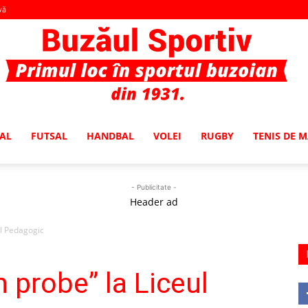
vă
AL
FUTSAL
HANDBAL
VOLEI
RUGBY
TENIS DE 
Buzaul
- Publicitate -
Header ad
ul Pedagogic
Sportiv
 probe” la Liceul