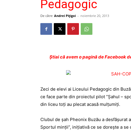
Pedagogic
De către
Andrei Pițigoi
-
noiembrie 20, 2013
Ştiai că avem o pagină de Facebook de
Zeci de elevi ai Liceului Pedagogic din Buzău
ce face parte din proiectul pilot “Şahul – spo
din liceu toţi au plecat acasă mulţumiţi.
Clubul de şah Pheonix Buzău a desfăşurat as
Sportul minţii”, iniţiativă ce se doreşte a se