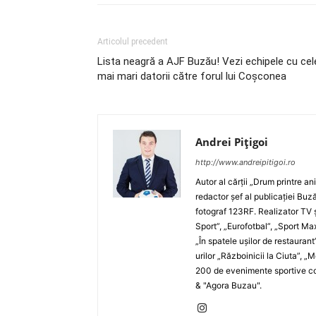
Articolul precedent
Lista neagră a AJF Buzău! Vezi echipele cu cel
mai mari datorii către forul lui Coşconea
Andrei Pițigoi
http://www.andreipitigoi.ro
Autor al cărţii „Drum printre an
redactor şef al publicaţiei Buză
fotograf 123RF. Realizator TV ş
Sport”, „Eurofotbal”, „Sport Ma
„În spatele uşilor de restaurant
urilor „Războinicii la Ciuta”, 
200 de evenimente sportive com
& "Agora Buzau".