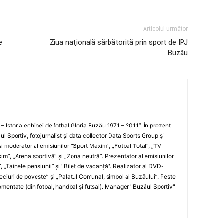
Articolul următor
e
Ziua naţională sărbătorită prin sport de IPJ
Buzău
i – Istoria echipei de fotbal Gloria Buzău 1971 – 2011”. În prezent
ul Sportiv, fotojurnalist şi data collector Data Sports Group şi
i moderator al emisiunilor "Sport Maxim", „Fotbal Total”, „TV
xim”, „Arena sportivă” şi „Zona neutră”. Prezentator al emisiunilor
”, „Tainele pensiunii” şi "Bilet de vacanţă". Realizator al DVD-
„Meciuri de poveste” şi „Palatul Comunal, simbol al Buzăului”. Peste
entate (din fotbal, handbal şi futsal). Manager "Buzăul Sportiv"