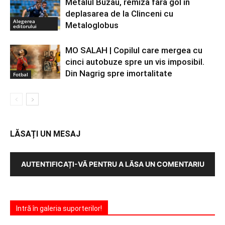
Metalul Buzău, remiză fără gol în
deplasarea de la Clinceni cu
Alegerea
Metaloglobus
editorului
MO SALAH | Copilul care mergea cu
cinci autobuze spre un vis imposibil.
Din Nagrig spre imortalitate
Fotbal
LĂSAȚI UN MESAJ
AUTENTIFICAȚI-VĂ PENTRU A LĂSA UN COMENTARIU
Intră în galeria suporterilor!