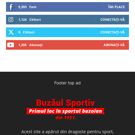
5,393
Fani
ÎMI PLACE
1,124
Cititori
CONECTAȚI-VĂ
0
Cititori
CONECTAȚI-VĂ
1,205
Abonați
ABONAȚI-VĂ
Footer top ad
Acest site a apărut din dragoste pentru sport,