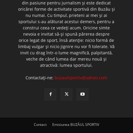
din pasiune pentru jurnalism şi este dedicat
oricărei forme de activitate sportivă din Buzău şi
nu numai. Cu timpul, prieteni ai mei şi ai
sportului s-au alăturat acestui demers, pentru a
construi ceea ce vedeţi acum. Oricine simte
nevoia e invitat să-şi spună părerea despre
orice legat de sport, însă atenţie: nicio formă de
limbaj vulgar şi nicio jignire nu vor fi tolerate. Vă
invit cu drag într-o lume magnifică, palpitantă,
veche de când lumea dar mereu nouă şi
atractivă: lumea sportului.
Contactați-ne:
buzaulsportiv@yahoo.com
Contact
Emisiunea BUZĂUL SPORTIV