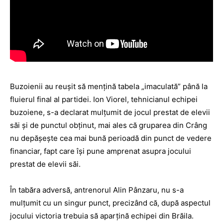
Buzoienii au reuşit să menţină tabela „imaculată” până la
fluierul final al partidei. Ion Viorel, tehnicianul echipei
buzoiene, s-a declarat mulţumit de jocul prestat de elevii
săi şi de punctul obţinut, mai ales că gruparea din Crâng
nu depăşeşte cea mai bună perioadă din punct de vedere
financiar, fapt care îşi pune amprenat asupra jocului
prestat de elevii săi.
În tabăra adversă, antrenorul Alin Pânzaru, nu s-a
mulţumit cu un singur punct, precizând că, după aspectul
jocului victoria trebuia să aparţină echipei din Brăila.