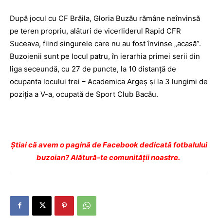
După jocul cu CF Brăila, Gloria Buzău rămâne neînvinsă
pe teren propriu, alături de vicerliderul Rapid CFR
Suceava, fiind singurele care nu au fost învinse „acasă”.
Buzoienii sunt pe locul patru, în ierarhia primei serii din
liga seceundă, cu 27 de puncte, la 10 distanţă de
ocupanta locului trei – Academica Argeş şi la 3 lungimi de
poziţia a V-a, ocupată de Sport Club Bacău.
Ştiai că avem o pagină de Facebook dedicată fotbalului
buzoian? Alătură-te comunității noastre.