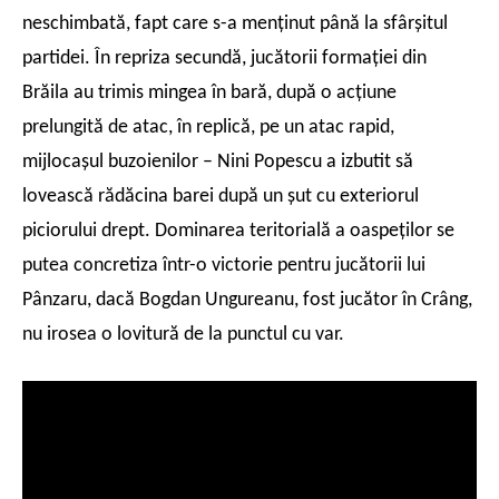
neschimbată, fapt care s-a menţinut până la sfârşitul
partidei. În repriza secundă, jucătorii formaţiei din
Brăila au trimis mingea în bară, după o acţiune
prelungită de atac, în replică, pe un atac rapid,
mijlocaşul buzoienilor – Nini Popescu a izbutit să
lovească rădăcina barei după un şut cu exteriorul
piciorului drept. Dominarea teritorială a oaspeţilor se
putea concretiza într-o victorie pentru jucătorii lui
Pânzaru, dacă Bogdan Ungureanu, fost jucător în Crâng,
nu irosea o lovitură de la punctul cu var.