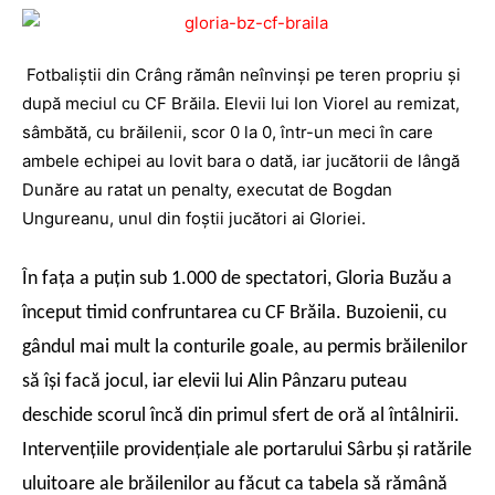
Fotbaliştii din Crâng rămân neînvinşi pe teren propriu şi
după meciul cu CF Brăila. Elevii lui Ion Viorel au remizat,
sâmbătă, cu brăilenii, scor 0 la 0, într-un meci în care
ambele echipei au lovit bara o dată, iar jucătorii de lângă
Dunăre au ratat un penalty, executat de Bogdan
Ungureanu, unul din foştii jucători ai Gloriei.
În faţa a puţin sub 1.000 de spectatori, Gloria Buzău a
început timid confruntarea cu CF Brăila. Buzoienii, cu
gândul mai mult la conturile goale, au permis brăilenilor
să îşi facă jocul, iar elevii lui Alin Pânzaru puteau
deschide scorul încă din primul sfert de oră al întâlnirii.
Intervenţiile providenţiale ale portarului Sârbu şi ratările
uluitoare ale brăilenilor au făcut ca tabela să rămână