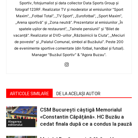
Sportiv, fotojurnalist şi data collector Data Sports Group şi
fotograf 123RF. Realizator TV şi moderator al emisiunilor "Sport
Maxim", „Fotbal Total”, „TV Sport”, „Eurofotbal”, „Sport Maxim”,
„Arena sportivă” şi „Zona neutră”. Prezentator al emisiunilor „În
spatele uşilor de restaurant”, „Tainele pensiunii” şi "Bilet de
vacanţă". Realizator al DVD-urilor „Războinicii la Ciuta”, „Meciuri
de poveste” şi „Palatul Comunal, simbol al Buzăului”. Peste 200
de evenimente sportive comentate (din fotbal, handbal şi futsal).
Manager "Buzăul Sportiv" & "Agora Buzau".
ARTICOLE SIMILARE
DE LA ACELAȘI AUTOR
CSM București câștigă Memorialul
«Constantin Căpățână». HC Buzău a
Alegerea
cedat finala după ce a condus la pauză
editorului