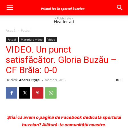
- Publicitate -
Header ad
Acasă
Fotbal
Fotbal
Materiale video
Video
VIDEO. Un punct
satisfăcător. Gloria Buzău –
CF Brăia: 0-0
De către
Andrei Pițigoi
-
martie 9, 2015
0
Ştiai că avem o pagină de Facebook dedicată sportului
buzoian? Alătură-te comunității noastre.