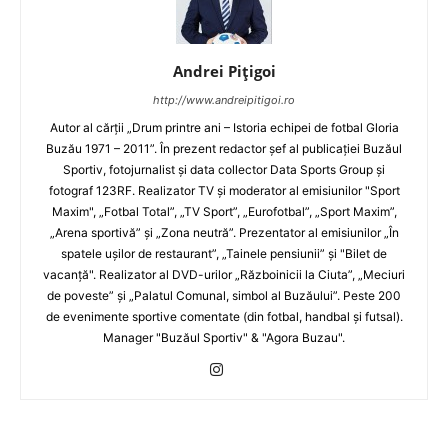
Andrei Pițigoi
http://www.andreipitigoi.ro
Autor al cărţii „Drum printre ani – Istoria echipei de fotbal Gloria
Buzău 1971 – 2011”. În prezent redactor şef al publicaţiei Buzăul
Sportiv, fotojurnalist şi data collector Data Sports Group şi
fotograf 123RF. Realizator TV şi moderator al emisiunilor "Sport
Maxim", „Fotbal Total”, „TV Sport”, „Eurofotbal”, „Sport Maxim”,
„Arena sportivă” şi „Zona neutră”. Prezentator al emisiunilor „În
spatele uşilor de restaurant”, „Tainele pensiunii” şi "Bilet de
vacanţă". Realizator al DVD-urilor „Războinicii la Ciuta”, „Meciuri
de poveste” şi „Palatul Comunal, simbol al Buzăului”. Peste 200
de evenimente sportive comentate (din fotbal, handbal şi futsal).
Manager "Buzăul Sportiv" & "Agora Buzau".