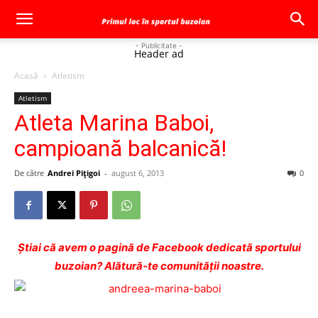
- Publicitate -
Header ad
Acasă
Atletism
Atletism
Atleta Marina Baboi,
campioană balcanică!
De către
Andrei Pițigoi
-
august 6, 2013
0
Ştiai că avem o pagină de Facebook dedicată sportului
buzoian? Alătură-te comunității noastre.