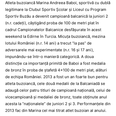
Atleta buzoiancă Marina Andreea Baboi, sportivă cu dublă
legitimare la Clubul Sportiv Şcolar şi Liceul cu Program
Sportiv Buzău a devenit campioană balcanică la juniori 2
(n.r. cadeţi), câştigând proba de 100 de metri plat în
cadrul Campionatelor Balcanice desfăşurate în acest
weekend la Edirne în Turcia. Micuţa buzoiancă, mezina
lotului României (n.r. 14 ani) a trecut “la pas” de
adversarele mai experimentate (n.r. 16 şi 17 ani),
impunându-se într-o manieră categorică. A doua
distincţie ca importanţă primită de Baboi a fost medalia
de bronz în proba de ştafetă 4×100 de metri plat, alături
de echipa României. 2013 a fost un an foarte bun pentru
atleta buzoiancă, cele două medalii de la Balcaniadă se
adaugă celor patru titluri de campioană naţională, celui de
vicecampioană şi medaliei de bronz, toate obţinute anul
acesta la “naţionalele” de juniori 2 şi 3. Performanţele din
2013 fac din Marina cel mai titrat atlet buzoian al anului.