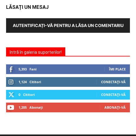
LĂSAȚI UN MESAJ
AUTENTIFICAȚI-VĂ PENTRU A LĂSA UN COMENTARIU
Intră în galeria suporterilor!
5,393
Fani
ÎMI PLACE
1,124
Cititori
CONECTAȚI-VĂ
0
Cititori
CONECTAȚI-VĂ
1,205
Abonați
ABONAȚI-VĂ