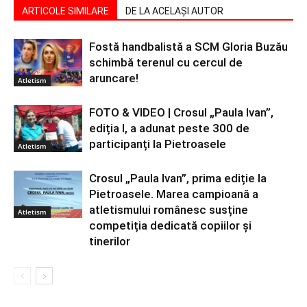
ARTICOLE SIMILARE
DE LA ACELAȘI AUTOR
Fostă handbalistă a SCM Gloria Buzău
schimbă terenul cu cercul de
aruncare!
Atletism
FOTO & VIDEO | Crosul „Paula Ivan”,
ediția I, a adunat peste 300 de
participanți la Pietroasele
Atletism
Crosul „Paula Ivan”, prima ediție la
Pietroasele. Marea campioană a
atletismului românesc susține
Atletism
competiția dedicată copiilor și
tinerilor