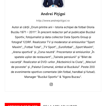
Andrei Pițigoi
http://www.andreipitigoi.ro
Autor al cărţii „Drum printre ani – Istoria echipei de fotbal Gloria
Buzău 1971 – 2011”. În prezent redactor şef al publicaţiei Buzăul
Sportiv, fotojurnalist şi data collector Data Sports Group şi
fotograf 123RF. Realizator TV şi moderator al emisiunilor "Sport
Maxim", „Fotbal Total”, „TV Sport”, „Eurofotbal”, „Sport Maxim”,
„Arena sportivă” şi „Zona neutră”. Prezentator al emisiunilor „În
spatele uşilor de restaurant”, „Tainele pensiunii” şi "Bilet de
vacanţă". Realizator al DVD-urilor „Războinicii la Ciuta”, „Meciuri
de poveste” şi „Palatul Comunal, simbol al Buzăului”. Peste 200
de evenimente sportive comentate (din fotbal, handbal şi futsal).
Manager "Buzăul Sportiv" & "Agora Buzau".