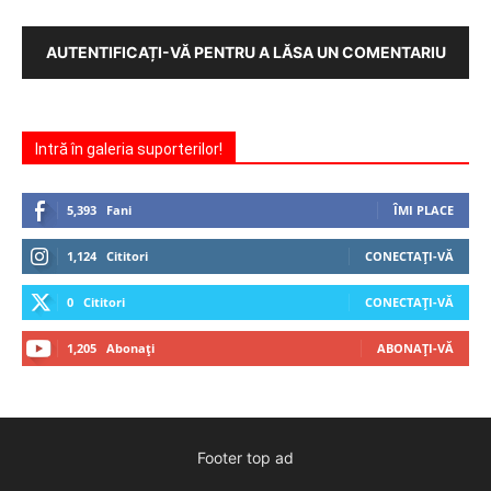
AUTENTIFICAȚI-VĂ PENTRU A LĂSA UN COMENTARIU
Intră în galeria suporterilor!
5,393
Fani
ÎMI PLACE
1,124
Cititori
CONECTAȚI-VĂ
0
Cititori
CONECTAȚI-VĂ
1,205
Abonați
ABONAȚI-VĂ
Footer top ad