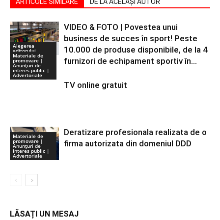
ARTICOLE SIMILARE
DE LA ACELAȘI AUTOR
VIDEO & FOTO | Povestea unui
business de succes în sport! Peste
Alegerea
10.000 de produse disponibile, de la 4
editorului
Materiale de
furnizori de echipament sportiv în...
promovare |
Anunţuri de
interes public |
Advertoriale
TV online gratuit
Deratizare profesionala realizata de o
Materiale de
promovare |
firma autorizata din domeniul DDD
Anunţuri de
interes public |
Advertoriale
LĂSAȚI UN MESAJ