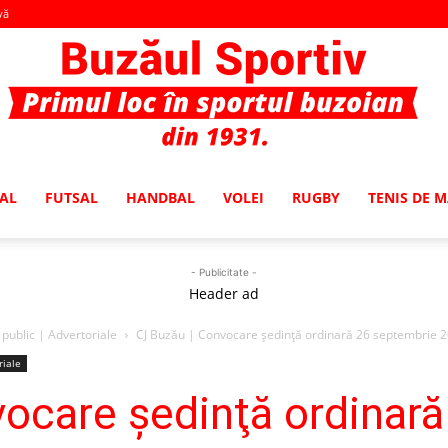
vă
AL
FUTSAL
HANDBAL
VOLEI
RUGBY
TENIS DE 
Buzaul
- Publicitate -
Header ad
public | Advertoriale
CJ Buzău | Convocare şedinţă ordinară 26 septembrie 
Sportiv
riale
ocare şedinţă ordinar