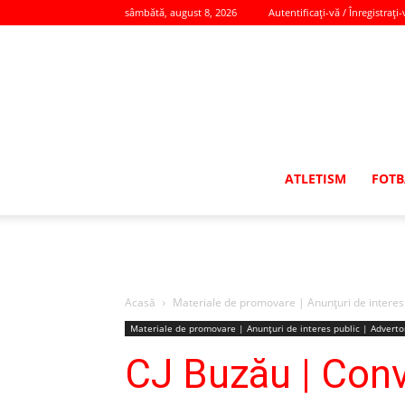
sâmbătă, august 8, 2026
Autentificați-vă / Înregistrați-
ATLETISM
FOTB
Acasă
Materiale de promovare | Anunţuri de interes 
Materiale de promovare | Anunţuri de interes public | Adverto
CJ Buzău | Conv