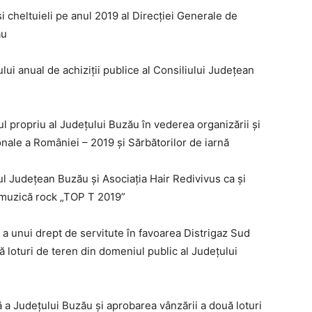
 și cheltuieli pe anul 2019 al Direcției Generale de
ău
ui anual de achiziții publice al Consiliului Județean
l propriu al Județului Buzău în vederea organizării și
onale a României – 2019 și Sărbătorilor de iarnă
ul Județean Buzău și Asociația Hair Redivivus ca și
e muzică rock „TOP T 2019”
i a unui drept de servitute în favoarea Distrigaz Sud
loturi de teren din domeniul public al Județului
ă a Județului Buzău și aprobarea vânzării a două loturi