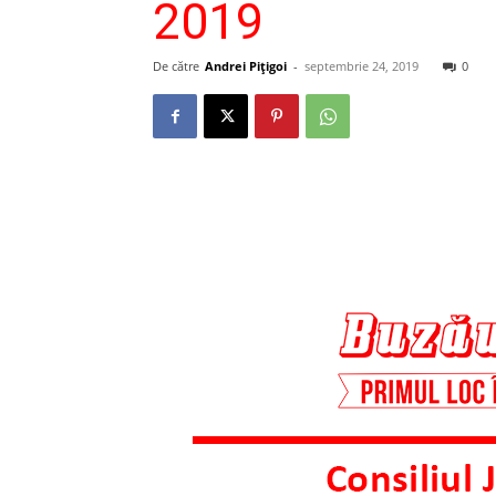
2019
De către
Andrei Pițigoi
-
septembrie 24, 2019
0