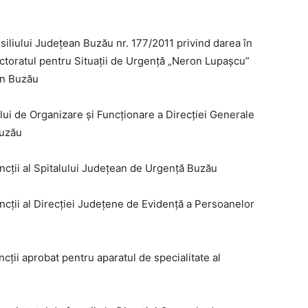
siliului Județean Buzău nr. 177/2011 privind darea în
ectoratul pentru Situații de Urgență „Neron Lupașcu”
an Buzău
lui de Organizare și Funcționare a Direcției Generale
Buzău
uncții al Spitalului Județean de Urgență Buzău
uncții al Direcției Județene de Evidență a Persoanelor
ncții aprobat pentru aparatul de specialitate al