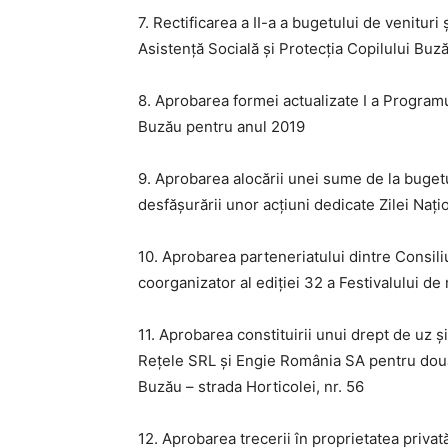
7. Rectificarea a II-a a bugetului de venituri
Asistență Socială și Protecția Copilului Buz
8. Aprobarea formei actualizate I a Programul
Buzău pentru anul 2019
9. Aprobarea alocării unei sume de la bugetu
desfășurării unor acțiuni dedicate Zilei Nați
10. Aprobarea parteneriatului dintre Consili
coorganizator al ediției 32 a Festivalului d
11. Aprobarea constituirii unui drept de uz ș
Rețele SRL și Engie România SA pentru două 
Buzău – strada Horticolei, nr. 56
12. Aprobarea trecerii în proprietatea privat