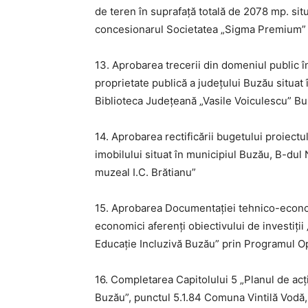
de teren în suprafață totală de 2078 mp. situ
concesionarul Societatea „Sigma Premium”
13. Aprobarea trecerii din domeniul public în
proprietate publică a județului Buzău situat î
Biblioteca Județeană „Vasile Voiculescu” B
14. Aprobarea rectificării bugetului proiect
imobilului situat în municipiul Buzău, B-dul 
muzeal I.C. Brătianu”
15. Aprobarea Documentației tehnico-economi
economici aferenți obiectivului de investiții
Educaţie Incluzivă Buzău” prin Programul O
16. Completarea Capitolului 5 „Planul de acțiu
Buzău”, punctul 5.1.84 Comuna Vintilă Vodă,