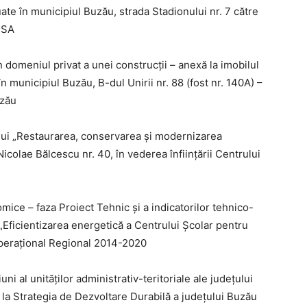
ate în municipiul Buzău, strada Stadionului nr. 7 către
 SA
 domeniul privat a unei construcții – anexă la imobilul
n municipiul Buzău, B-dul Unirii nr. 88 (fost nr. 140A) –
uzău
ului „Restaurarea, conservarea şi modernizarea
Nicolae Bălcescu nr. 40, în vederea înfiinţării Centrului
ce – faza Proiect Tehnic și a indicatorilor tehnico-
 „Eficientizarea energetică a Centrului Şcolar pentru
perațional Regional 2014-2020
ni al unităților administrativ-teritoriale ale județului
 la Strategia de Dezvoltare Durabilă a judeţului Buzău