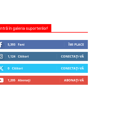
Intră în galeria suporterilor!
5,393
Fani
ÎMI PLACE
1,124
Cititori
CONECTAȚI-VĂ
0
Cititori
CONECTAȚI-VĂ
1,205
Abonați
ABONAȚI-VĂ