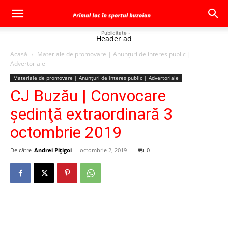
- Publicitate -
Header ad
Acasă
Materiale de promovare | Anunţuri de interes public |
Advertoriale
Materiale de promovare | Anunţuri de interes public | Advertoriale
CJ Buzău | Convocare
şedinţă extraordinară 3
octombrie 2019
De către
Andrei Pițigoi
-
octombrie 2, 2019
0