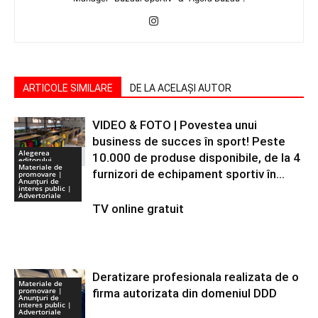
ARTICOLE SIMILARE
DE LA ACELAȘI AUTOR
VIDEO & FOTO | Povestea unui
business de succes în sport! Peste
Alegerea
10.000 de produse disponibile, de la 4
editorului
Materiale de
furnizori de echipament sportiv în...
promovare |
Anunţuri de
interes public |
Advertoriale
TV online gratuit
Deratizare profesionala realizata de o
Materiale de
promovare |
firma autorizata din domeniul DDD
Anunţuri de
interes public |
Advertoriale