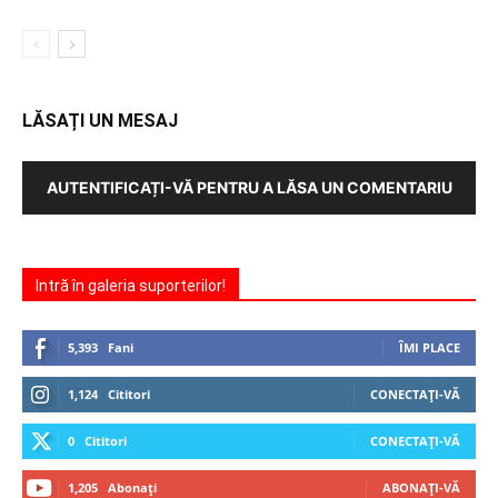
LĂSAȚI UN MESAJ
AUTENTIFICAȚI-VĂ PENTRU A LĂSA UN COMENTARIU
Intră în galeria suporterilor!
5,393
Fani
ÎMI PLACE
1,124
Cititori
CONECTAȚI-VĂ
0
Cititori
CONECTAȚI-VĂ
1,205
Abonați
ABONAȚI-VĂ