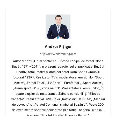
Andrei Pițigoi
http://www.andreipitigoi.ro
Autor al cărţii „Drum printre ani – Istoria echipei de fotbal Gloria
Buzău 1971 – 2011”. În prezent redactor şef al publicaţiei Buzăul
Sportiv, fotojurnalist şi data collector Data Sports Group şi
fotograf 123RF. Realizator TV şi moderator al emisiunilor "Sport
Maxim", „Fotbal Total”, „TV Sport”, „Eurofotbal”, „Sport Maxim”,
„Arena sportivă” şi „Zona neutră”. Prezentator al emisiunilor „În
spatele uşilor de restaurant”, „Tainele pensiunii” şi "Bilet de
vacanţă". Realizator al DVD-urilor „Războinicii la Ciuta”, „Meciuri
de poveste” şi „Palatul Comunal, simbol al Buzăului”. Peste 200
de evenimente sportive comentate (din fotbal, handbal şi futsal).
Manager "Buzăul Sportiv" & "Agora Buzau".