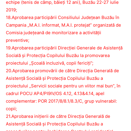
echipe (tenis de câmp, băieți 12 ani), Buzău 22-27 iulie
2019;
18.Aprobarea participării Consiliului Județean Buzău în
Campania „M.A.I. informat, M.A.I. protejat” organizată de
Comisia județeană de monitorizare a activității
preventive;
19.Aprobarea participării Direcției Generale de Asistență
Socială și Protecția Copilului Buzău la promovarea
proiectului „Școală incluzivă, copii fericiți”;
20.Aprobarea promovării de către Direcția Generală de
Asistență Socială și Protecția Copilului Buzău a
proiectului „Servicii sociale pentru un viitor mai bun”, în
cadrul POCU AP4/PI9IV/OS 4.12, 4.13&4.14, apel
complementar: POR 2017/8/8.1/8.3/C, grup vulnerabil:
copii;
21.Aprobarea inițierii de către Direcția Generală de
Asistență Socială și Protecția Copilului Buzău a