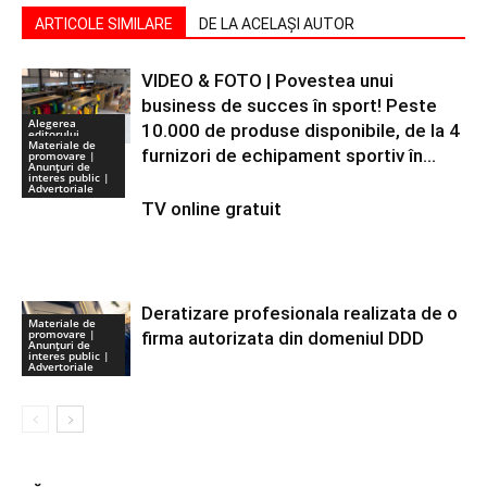
ARTICOLE SIMILARE
DE LA ACELAȘI AUTOR
VIDEO & FOTO | Povestea unui
business de succes în sport! Peste
Alegerea
10.000 de produse disponibile, de la 4
editorului
Materiale de
furnizori de echipament sportiv în...
promovare |
Anunţuri de
interes public |
Advertoriale
TV online gratuit
Deratizare profesionala realizata de o
Materiale de
promovare |
firma autorizata din domeniul DDD
Anunţuri de
interes public |
Advertoriale