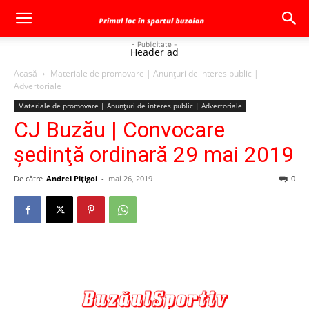
- Publicitate -
Header ad
Acasă
Materiale de promovare | Anunţuri de interes public |
Advertoriale
Materiale de promovare | Anunţuri de interes public | Advertoriale
CJ Buzău | Convocare
şedinţă ordinară 29 mai 2019
De către
Andrei Pițigoi
-
mai 26, 2019
0