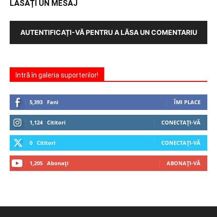
LĂSAȚI UN MESAJ
AUTENTIFICAȚI-VĂ PENTRU A LĂSA UN COMENTARIU
Intră în galeria suporterilor!
5,393
Fani
ÎMI PLACE
1,124
Cititori
CONECTAȚI-VĂ
0
Cititori
CONECTAȚI-VĂ
1,205
Abonați
ABONAȚI-VĂ