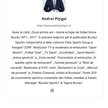
Andrei Pițigoi
http://www.andreipitigoi.ro
Autor al cărţii „Drum printre ani – Istoria echipei de fotbal Gloria
Buzău 1971 – 2011”. În prezent redactor şef al publicaţiei Buzăul
Sportiv, fotojurnalist şi data collector Data Sports Group şi
fotograf 123RF. Realizator TV şi moderator al emisiunilor "Sport
Maxim", „Fotbal Total”, „TV Sport”, „Eurofotbal”, „Sport Maxim”,
„Arena sportivă” şi „Zona neutră”. Prezentator al emisiunilor „În
spatele uşilor de restaurant”, „Tainele pensiunii” şi "Bilet de
vacanţă". Realizator al DVD-urilor „Războinicii la Ciuta”, „Meciuri
de poveste” şi „Palatul Comunal, simbol al Buzăului”. Peste 200
de evenimente sportive comentate (din fotbal, handbal şi futsal).
Manager "Buzăul Sportiv" & "Agora Buzau".