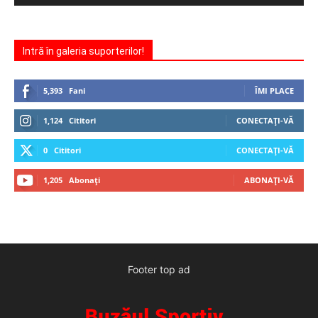
Intră în galeria suporterilor!
5,393
Fani
ÎMI PLACE
1,124
Cititori
CONECTAȚI-VĂ
0
Cititori
CONECTAȚI-VĂ
1,205
Abonați
ABONAȚI-VĂ
Footer top ad