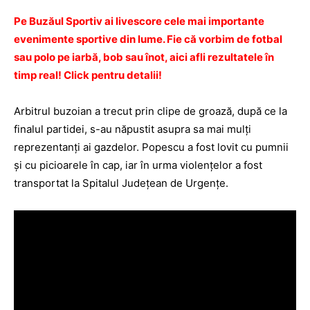
Pe Buzăul Sportiv ai livescore cele mai importante
evenimente sportive din lume. Fie că vorbim de fotbal
sau polo pe iarbă, bob sau înot, aici afli rezultatele în
timp real! Click pentru detalii!
Arbitrul buzoian a trecut prin clipe de groază, după ce la
finalul partidei, s-au năpustit asupra sa mai mulţi
reprezentanţi ai gazdelor. Popescu a fost lovit cu pumnii
şi cu picioarele în cap, iar în urma violenţelor a fost
transportat la Spitalul Judeţean de Urgenţe.