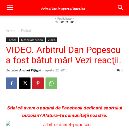
- Publicitate -
Header ad
Acasă
Fotbal
Fotbal
Materiale video
Video
VIDEO. Arbitrul Dan Popescu
a fost bătut măr! Vezi reacţii.
De către
Andrei Pițigoi
-
aprilie 22, 2015
0
Ştiai că avem o pagină de Facebook dedicată sportului
buzoian? Alătură-te comunității noastre.