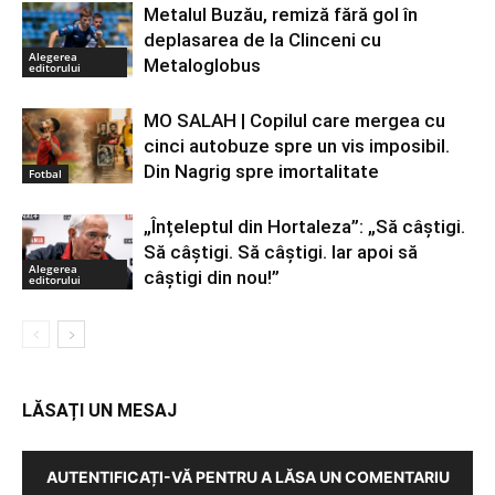
Metalul Buzău, remiză fără gol în
deplasarea de la Clinceni cu
Alegerea
Metaloglobus
editorului
MO SALAH | Copilul care mergea cu
cinci autobuze spre un vis imposibil.
Din Nagrig spre imortalitate
Fotbal
„Înțeleptul din Hortaleza”: „Să câștigi.
Să câștigi. Să câștigi. Iar apoi să
Alegerea
câștigi din nou!”
editorului
LĂSAȚI UN MESAJ
AUTENTIFICAȚI-VĂ PENTRU A LĂSA UN COMENTARIU