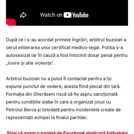
După ce i s-au acordat primele îngrijiri, arbitrul buzoian a
cerut eliberarea unui certificat medico-legal. Poliţia s-a
autosesizat iar în cauză a fost întocmit dosar penal pentru
„lovire şi alte violenţe”.
Arbitrul buzoian nu a putut fi contactat pentru a îşi
expune punctul de vedere, acesta fiind plecat din ţară.
Formaţia din Gherăseni riscă să fie aspru sancţionată
pentru condiţiile slabe în care a organizat jocul cu
Petrolul Berca şi totodată pentru incidentele create de
reprezentaţii echipei la finalul partidei.
Ştiai că avem o pagină de Facebook dedicată fotbalului