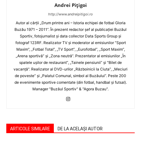
Andrei Pițigoi
http://www.andreipitigoi.ro
Autor al cărţii „Drum printre ani – Istoria echipei de fotbal Gloria
Buzău 1971 – 2011”. În prezent redactor şef al publicaţiei Buzăul
Sportiv, fotojurnalist şi data collector Data Sports Group şi
fotograf 123RF. Realizator TV şi moderator al emisiunilor "Sport
Maxim", „Fotbal Total”, „TV Sport”, „Eurofotbal”, „Sport Maxim”,
„Arena sportivă” şi „Zona neutră”. Prezentator al emisiunilor „În
spatele uşilor de restaurant”, „Tainele pensiunii” şi "Bilet de
vacanţă". Realizator al DVD-urilor „Războinicii la Ciuta”, „Meciuri
de poveste” şi „Palatul Comunal, simbol al Buzăului”. Peste 200
de evenimente sportive comentate (din fotbal, handbal şi futsal).
Manager "Buzăul Sportiv" & "Agora Buzau".
ARTICOLE SIMILARE
DE LA ACELAȘI AUTOR