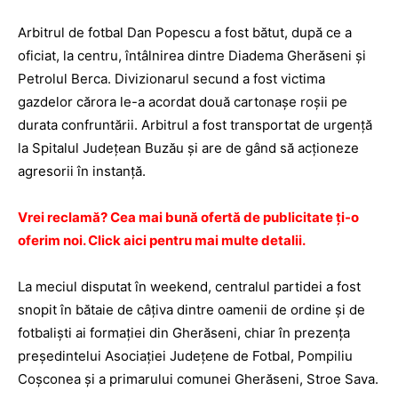
Arbitrul de fotbal Dan Popescu a fost bătut, după ce a
oficiat, la centru, întâlnirea dintre Diadema Gherăseni şi
Petrolul Berca. Divizionarul secund a fost victima
gazdelor cărora le-a acordat două cartonaşe roşii pe
durata confruntării. Arbitrul a fost transportat de urgenţă
la Spitalul Judeţean Buzău şi are de gând să acţioneze
agresorii în instanţă.
Vrei reclamă? Cea mai bună ofertă de publicitate ţi-o
oferim noi. Click aici pentru mai multe detalii.
La meciul disputat în weekend, centralul partidei a fost
snopit în bătaie de câţiva dintre oamenii de ordine şi de
fotbalişti ai formaţiei din Gherăseni, chiar în prezenţa
preşedintelui Asociaţiei Judeţene de Fotbal, Pompiliu
Coşconea şi a primarului comunei Gherăseni, Stroe Sava.