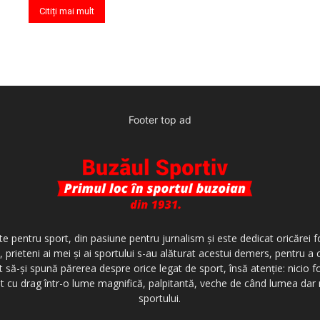
Citiți mai mult
Footer top ad
te pentru sport, din pasiune pentru jurnalism şi este dedicat oricărei f
 prieteni ai mei şi ai sportului s-au alăturat acestui demers, pentru a
t să-şi spună părerea despre orice legat de sport, însă atenţie: nicio f
invit cu drag într-o lume magnifică, palpitantă, veche de când lumea da
sportului.