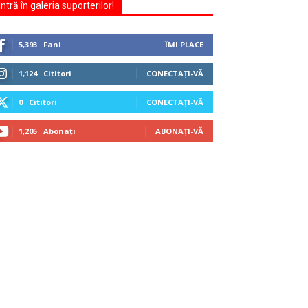
Intră în galeria suporterilor!
5,393
Fani
ÎMI PLACE
1,124
Cititori
CONECTAȚI-VĂ
0
Cititori
CONECTAȚI-VĂ
1,205
Abonați
ABONAȚI-VĂ