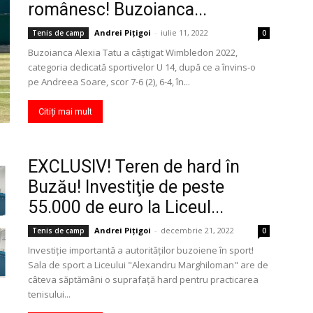
românesc! Buzoianca...
Andrei Pițigoi
-
iulie 11, 2022
Tenis de camp
0
Buzoianca Alexia Tatu a câștigat Wimbledon 2022,
categoria dedicată sportivelor U 14, după ce a învins-o
pe Andreea Soare, scor 7-6 (2), 6-4, în...
Citiți mai mult
EXCLUSIV! Teren de hard în
Buzău! Investiţie de peste
55.000 de euro la Liceul...
Andrei Pițigoi
-
decembrie 21, 2022
Tenis de camp
0
Investiţie importantă a autorităţilor buzoiene în sport!
Sala de sport a Liceului "Alexandru Marghiloman" are de
câteva săptămâni o suprafaţă hard pentru practicarea
tenisului...