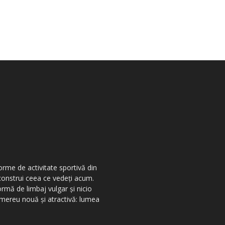
orme de activitate sportivă din
 construi ceea ce vedeţi acum.
ormă de limbaj vulgar şi nicio
r mereu nouă şi atractivă: lumea