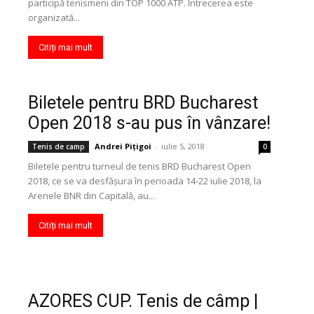
participă tenismeni din TOP 1000 ATP. Întrecerea este
organizată...
Citiți mai mult
Biletele pentru BRD Bucharest
Open 2018 s-au pus în vânzare!
Andrei Pițigoi
-
iulie 5, 2018
Tenis de camp
0
Biletele pentru turneul de tenis BRD Bucharest Open
2018, ce se va desfășura în perioada 14-22 iulie 2018, la
Arenele BNR din Capitală, au...
Citiți mai mult
AZORES CUP. Tenis de câmp |