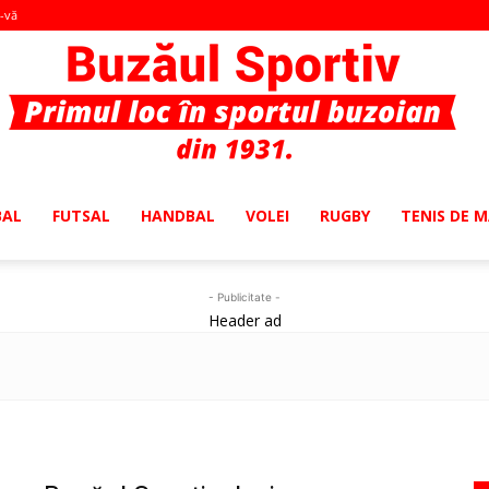
i-vă
BAL
FUTSAL
HANDBAL
VOLEI
RUGBY
TENIS DE 
Buzaul
- Publicitate -
Header ad
Sportiv