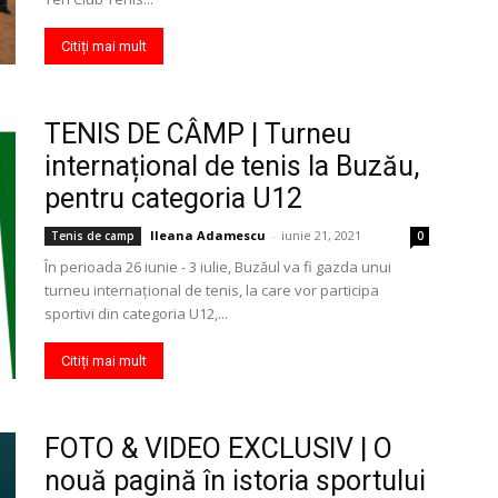
Citiți mai mult
TENIS DE CÂMP | Turneu
internațional de tenis la Buzău,
pentru categoria U12
Ileana Adamescu
-
iunie 21, 2021
Tenis de camp
0
În perioada 26 iunie - 3 iulie, Buzăul va fi gazda unui
turneu internațional de tenis, la care vor participa
sportivi din categoria U12,...
Citiți mai mult
FOTO & VIDEO EXCLUSIV | O
nouă pagină în istoria sportului