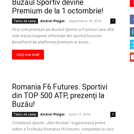
Buzăul Sportiv devine
Premium de la 1 octombrie!
Andrei Pițigoi
-
septembrie 19, 2014
Tenis de camp
1
Fă-ţi cont premium pe Buzăul Sportiv şi fi primul care află
cele mai proaspete informaţii din sportul buzoian.
Beneficind de platforma premium ai acces...
Citiți mai mult
Romania F6 Futures. Sportivi
din TOP 500 ATP, prezenţi la
Buzău!
Andrei Pițigoi
-
iunie 17, 2016
Tenis de camp
0
Complexul sportiv „Alex Nicolas” organizează prima
ediţie a Trofeului Romania F6 Futures, competiţie la care