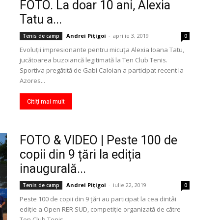
FOTO. La doar 10 ani, Alexia
Tatu a...
Andrei Pițigoi
-
aprilie 3, 2019
Tenis de camp
0
Evoluții impresionante pentru micuța Alexia Ioana Tatu,
jucătoarea buzoiancă legitimată la Ten Club Tenis.
Sportiva pregătită de Gabi Caloian a participat recent la
Azores...
Citiți mai mult
FOTO & VIDEO | Peste 100 de
copii din 9 țări la ediția
inaugurală...
Andrei Pițigoi
-
iulie 22, 2019
Tenis de camp
0
Peste 100 de copii din 9 țări au participat la cea dintâi
ediție a Open RER SUD, competiție organizată de către
Ten Club Tenis...