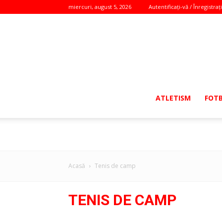
miercuri, august 5, 2026
Autentificați-vă / Înregistraț
ATLETISM
FOT
Acasă
Tenis de camp
TENIS DE CAMP