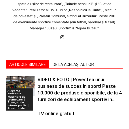
spatele uşilor de restaurant”, „Tainele pensiunii” şi "Bilet de
vacanţă". Realizator al DVD-urilor „Războinicii la Ciuta”, „Meciuri
de poveste” şi „Palatul Comunal, simbol al Buzăului”. Peste 200
de evenimente sportive comentate (din fotbal, handbal şi futsal).
Manager "Buzăul Sportiv" & "Agora Buzau".
ARTICOLE SIMILARE
DE LA ACELAȘI AUTOR
VIDEO & FOTO | Povestea unui
business de succes în sport! Peste
Alegerea
10.000 de produse disponibile, de la 4
editorului
Materiale de
furnizori de echipament sportiv în...
promovare |
Anunţuri de
interes public |
Advertoriale
TV online gratuit