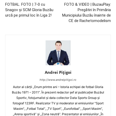
FOTBAL. FOTO | 7-0 cu
FOTO & VIDEO | BuzauPlay:
Snagov şi SCM Gloria Buzău
Pregătiri în Primăria
urcă pe primul loc în Liga 2!
Municipiului Buzău înainte de
CE de Rachetomodelism
Andrei Pițigoi
http://www.andreipitigoi.ro
Autor al cărţii „Drum printre ani – Istoria echipei de fotbal Gloria
Buzău 1971 – 2011”. În prezent redactor şef al publicaţiei Buzăul
Sportiv, fotojurnalist şi data collector Data Sports Group şi
fotograf 123RF. Realizator TV şi moderator al emisiunilor "Sport
Maxim", „Fotbal Total”, „TV Sport”, „Eurofotbal”, „Sport Maxim”,
„Arena sportivă” şi „Zona neutră”. Prezentator al emisiunilor „În