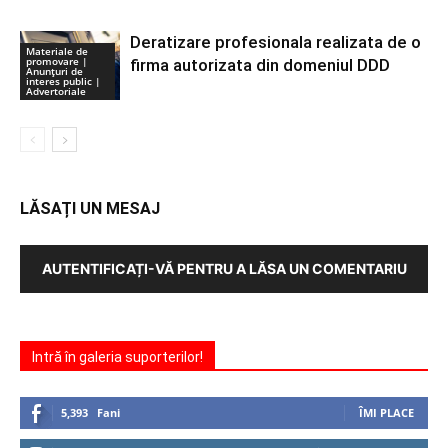
Deratizare profesionala realizata de o
Materiale de
promovare |
firma autorizata din domeniul DDD
Anunţuri de
interes public |
Advertoriale
LĂSAȚI UN MESAJ
AUTENTIFICAȚI-VĂ PENTRU A LĂSA UN COMENTARIU
Intră în galeria suporterilor!
5,393
Fani
ÎMI PLACE