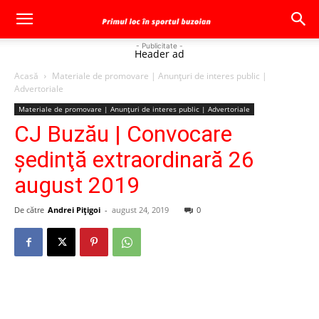
- Publicitate -
Header ad
Acasă
Materiale de promovare | Anunţuri de interes public |
Advertoriale
Materiale de promovare | Anunţuri de interes public | Advertoriale
CJ Buzău | Convocare
şedinţă extraordinară 26
august 2019
De către
Andrei Pițigoi
-
august 24, 2019
0