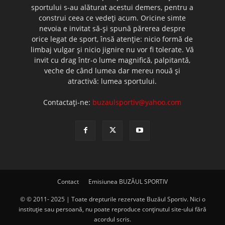
sportului s-au alăturat acestui demers, pentru a
construi ceea ce vedeţi acum. Oricine simte
nevoia e invitat să-şi spună părerea despre
orice legat de sport, însă atenţie: nicio formă de
limbaj vulgar şi nicio jignire nu vor fi tolerate. Vă
invit cu drag într-o lume magnifică, palpitantă,
veche de când lumea dar mereu nouă şi
atractivă: lumea sportului.
Contactați-ne:
buzaulsportiv@yahoo.com
Contact
Emisiunea BUZĂUL SPORTIV
© © 2011- 2025 | Toate drepturile rezervate Buzăul Sportiv. Nici o
instituţie sau persoană, nu poate reproduce conţinutul site-ului fără
acordul scris.