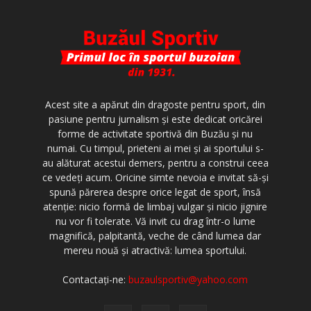
Acest site a apărut din dragoste pentru sport, din
pasiune pentru jurnalism şi este dedicat oricărei
forme de activitate sportivă din Buzău şi nu
numai. Cu timpul, prieteni ai mei şi ai sportului s-
au alăturat acestui demers, pentru a construi ceea
ce vedeţi acum. Oricine simte nevoia e invitat să-şi
spună părerea despre orice legat de sport, însă
atenţie: nicio formă de limbaj vulgar şi nicio jignire
nu vor fi tolerate. Vă invit cu drag într-o lume
magnifică, palpitantă, veche de când lumea dar
mereu nouă şi atractivă: lumea sportului.
Contactați-ne:
buzaulsportiv@yahoo.com