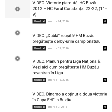
VIDEO. Victorie pierdută! HC Buzău
2012 – HC Farul Constanţa: 22-22, (11-
9)
martie 24, 2016
Handbal
0
VIDEO. „Dublă” reuşită! HM Buzău
pregăteşte derby-urile campionatului
martie 17, 2016
Handbal
0
VIDEO. Planuri pentru Liga Naţională.
Vezi aici cum pregăteşte HM Buzău
revenirea în Liga...
martie 15, 2016
Handbal
0
VIDEO. Dinamo a obţinut a doua victorie
în Cupa EHF la Buzău
martie 7, 2016
Handbal
0