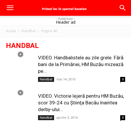
- Publicitate -
Header ad
Acasă
Handbal
Pagina 40
HANDBAL
VIDEO. Handbalistele au zile grele. Fără
bani de la Primăriei, HM Buzău mizează
pe...
mai 14, 2016
Handbal
0
VIDEO. Victorie lejeră pentru HM Buzău,
scor 39-24 cu Ştiinţa Bacău înaintea
derby-ului...
aprilie 3, 2016
Handbal
0