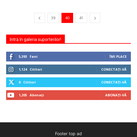
39
40
41
Intră în galeria suporterilor!
5,393
Fani
ÎMI PLACE
1,124
Cititori
CONECTAȚI-VĂ
0
Cititori
CONECTAȚI-VĂ
1,205
Abonați
ABONAȚI-VĂ
Footer top ad