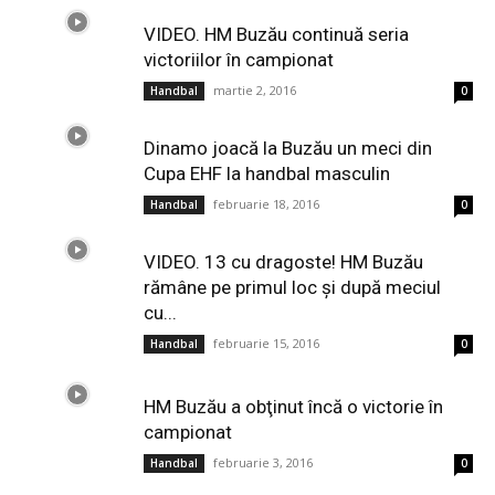
VIDEO. HM Buzău continuă seria
victoriilor în campionat
martie 2, 2016
Handbal
0
Dinamo joacă la Buzău un meci din
Cupa EHF la handbal masculin
februarie 18, 2016
Handbal
0
VIDEO. 13 cu dragoste! HM Buzău
rămâne pe primul loc şi după meciul
cu...
februarie 15, 2016
Handbal
0
HM Buzău a obţinut încă o victorie în
campionat
februarie 3, 2016
Handbal
0